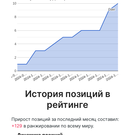
10
Date
Date
8
6
4
2
0
2024-1…
2024-1…
2024-1…
2024-0…
2024-1…
2024-1…
2024-0…
2024-1…
2024-1…
2024-1…
2024-1…
2024-1…
История позиций в
рейтинге
Прирост позиций за последний месяц составил:
+129
в ранжировании по всему миру.