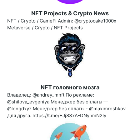
NFT Projects & Crypto News
NFT / Crypto / GameFi Admin: @cryptocake1000x
Metaverse / Crypto / NFT Projects
NFT головного мозга
Владелец: @andrey_mnft По рекламе:
@shilova_evgeniya Менеджер без оплаты —
@longdxyz Менеджер без оплаты - @maximroshkov
Для друга: https://t.me/+Jj83xA-DNyhmN2Iy