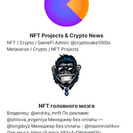
NFT Projects & Crypto News
NFT / Crypto / GameFi Admin: @cryptocake1000x
Metaverse / Crypto / NFT Projects
NFT головного мозга
Владелец: @andrey_mnft По рекламе:
@shilova_evgeniya Менеджер без оплаты —
@longdxyz Менеджер без оплаты - @maximroshkov
Для друга: https://t.me/+Jj83xA-DNyhmN2Iy