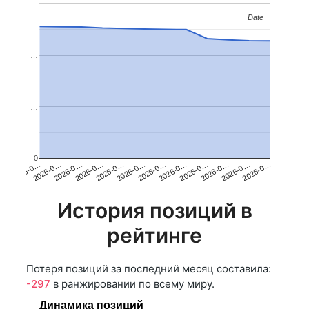
…
Date
Date
…
…
0
2026-0…
2026-0…
2026-0…
2026-0…
2026-0…
2026-0…
2026-0…
2026-0…
2026-0…
2026-0…
2026-0…
2026-0…
История позиций в
рейтинге
Потеря позиций за последний месяц составила:
-297
в ранжировании по всему миру.
Динамика позиций