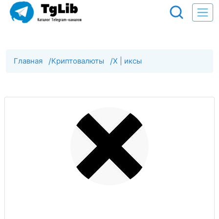
Главная
/
Криптовалюты
/
X | иксы