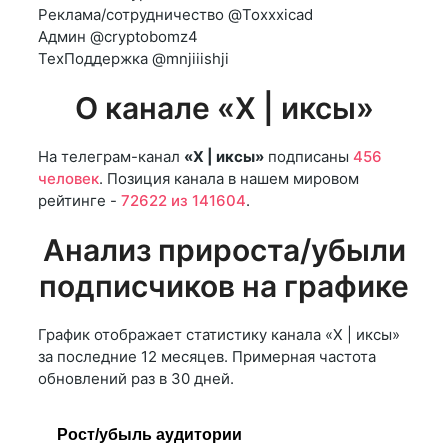
Реклама/сотрудничество @Toxxxicad
Админ @cryptobomz4
ТехПоддержка @mnjiiishji
О канале «X | иксы»
На телеграм-канал
«X | иксы»
подписаны
456
человек
. Позиция канала в нашем мировом
рейтинге -
72622 из 141604
.
Анализ прироста/убыли
подписчиков на графике
График отображает статистику канала «X | иксы»
за последние 12 месяцев. Примерная частота
обновлений раз в 30 дней.
Рост/убыль аудитории