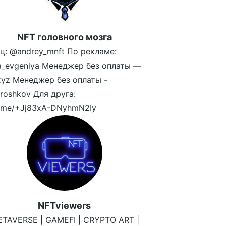
NFT головного мозга
ц: @andrey_mnft По рекламе:
a_evgeniya Менеджер без оплаты —
yz Менеджер без оплаты -
oshkov Для друга:
/t.me/+Jj83xA-DNyhmN2Iy
NFTviewers
ETAVERSE | GAMEFI | CRYPTO ART |