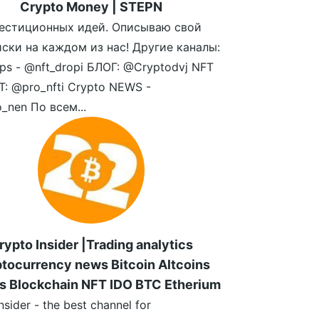
Crypto Money | STEPN
естиционных идей. Описываю свой
иски на каждом из нас! Другие каналы:
ps - @nft_dropi БЛОГ: @Cryptodvj NFT
: @pro_nfti Crypto NEWS -
_nen По всем...
rypto Insider |Trading analytics
tocurrency news Bitcoin Altcoins
s Blockchain NFT IDO BTC Etherium
nsider - the best channel for