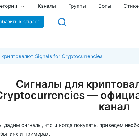
тегории
Каналы
Группы
Боты
Стик
обавить в каталог
криптовалют Signals for Cryptocurrencies
Сигналы для криптовал
Cryptocurrencies — офици
канал
 дадим сигналы, что и когда покупать, приведём нео
бытиях и примерах.