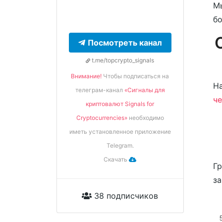
Мы
бо
Посмотреть канал
t.me/topcrypto_signals
Внимание!
Чтобы подписаться на
На
телеграм-канал
«Сигналы для
ч
криптовалют Signals for
Cryptocurrencies»
необходимо
иметь установленное приложение
Telegram.
Скачать
Гр
за
38 подписчиков