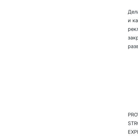
Дел
и к
рек
зак
разв
PRO
STR
EXP