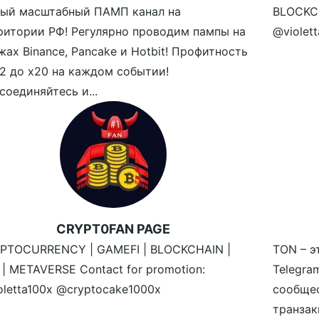
ый масштабный ПАМП канал на
BLOCKCH
ритории РФ! Регулярно проводим пампы на
@violet
жах Binance, Pancake и Hotbit! Профитность
х2 до х20 на каждом событии!
соединяйтесь и...
CRYPT0FAN PAGE
PTOCURRENCY | GAMEFI | BLOCKCHAIN |
TON – э
 | METAVERSE Contact for promotion:
Telegr
oletta100x @cryptocake1000x
сообще
транзак