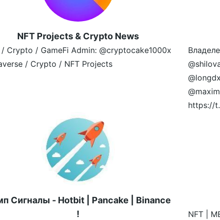
NFT Projects & Crypto News
 / Crypto / GameFi Admin: @cryptocake1000x
Владеле
verse / Crypto / NFT Projects
@shilov
@longdx
@maximr
https:/
п Сигналы - Hotbit | Pancake | Binance
!
NFT | M