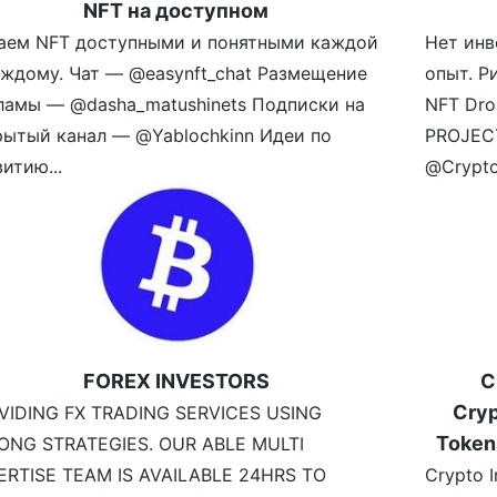
NFT на доступном
аем NFT доступными и понятными каждой
Нет инв
аждому. Чат — @easynft_chat Размещение
опыт. Р
ламы — @dasha_matushinets Подписки на
NFT Dro
рытый канал — @Yablochkinn Идеи по
PROJECT
итию...
@Crypto
FOREX INVESTORS
C
Cryp
VIDING FX TRADING SERVICES USING
Token
ONG STRATEGIES. OUR ABLE MULTI
ERTISE TEAM IS AVAILABLE 24HRS TO
Crypto I