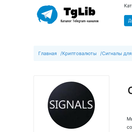
Ка
Д
Главная
/
Криптовалюты
/
Сигналы для 
Мы
со