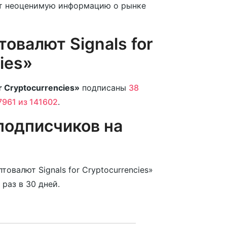
ет неоценимую информацию о рынке
овалют Signals for
ies»
r Cryptocurrencies»
подписаны
38
7961 из 141602
.
подписчиков на
овалют Signals for Cryptocurrencies»
раз в 30 дней.