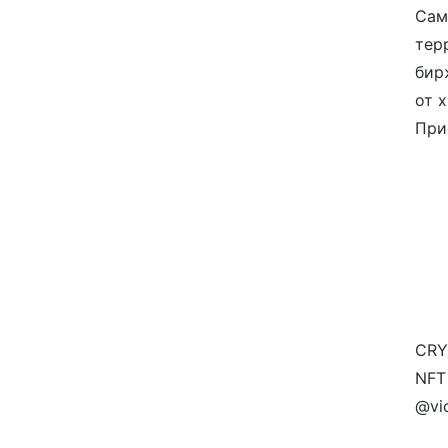
Сам
тер
бир
от 
При
CRY
NFT
@vi