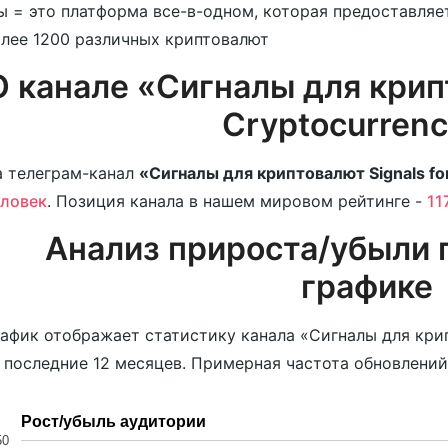
 = это платформа все-в-одном, которая предоставля
лее 1200 различных криптовалют
О канале «Сигналы для крипт
Cryptocurrenc
 телеграм-канал
«Сигналы для криптовалют Signals fo
еловек
. Позиция канала в нашем мировом рейтинге -
11
Анализ прироста/убыли 
графике
афик отображает статистику канала «Сигналы для крипт
 последние 12 месяцев. Примерная частота обновлений 
Рост/убыль аудитории
50