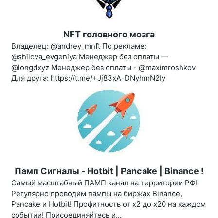
NFT головного мозга
Владелец: @andrey_mnft По рекламе:
@shilova_evgeniya Менеджер без оплаты —
@longdxyz Менеджер без оплаты - @maximroshkov
Для друга: https://t.me/+Jj83xA-DNyhmN2Iy
Памп Сигналы - Hotbit | Pancake | Binance !
Самый масштабный ПАМП канал на территории РФ!
Регулярно проводим пампы на биржах Binance,
Pancake и Hotbit! Профитность от х2 до х20 на каждом
событии! Присоединяйтесь и...