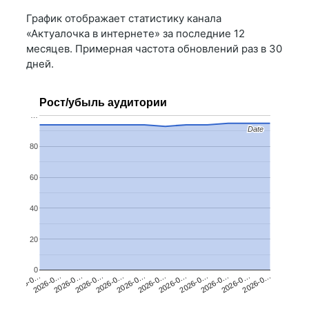
График отображает статистику канала
«Актуалочка в интернете» за последние 12
месяцев. Примерная частота обновлений раз в 30
дней.
Рост/убыль аудитории
…
Date
Date
80
60
40
20
0
2026-0…
2026-0…
2026-0…
2026-0…
2026-0…
2026-0…
2026-0…
2026-0…
2026-0…
2026-0…
2026-0…
2026-0…