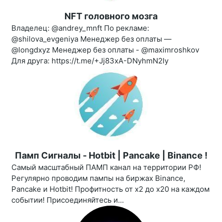
NFT головного мозга
Владелец: @andrey_mnft По рекламе:
@shilova_evgeniya Менеджер без оплаты —
@longdxyz Менеджер без оплаты - @maximroshkov
Для друга: https://t.me/+Jj83xA-DNyhmN2Iy
Памп Сигналы - Hotbit | Pancake | Binance !
Самый масштабный ПАМП канал на территории РФ!
Регулярно проводим пампы на биржах Binance,
Pancake и Hotbit! Профитность от х2 до х20 на каждом
событии! Присоединяйтесь и...