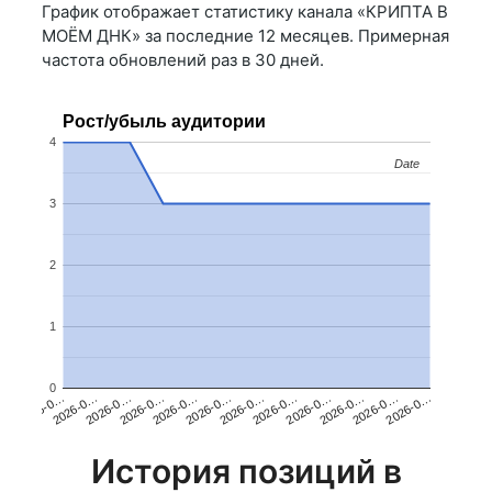
График отображает статистику канала «КРИПТА В
МОЁМ ДНК» за последние 12 месяцев. Примерная
частота обновлений раз в 30 дней.
Рост/убыль аудитории
4
Date
Date
3
2
1
0
2026-0…
2026-0…
2026-0…
2026-0…
2026-0…
2026-0…
2026-0…
2026-0…
2026-0…
2026-0…
2026-0…
2026-0…
История позиций в