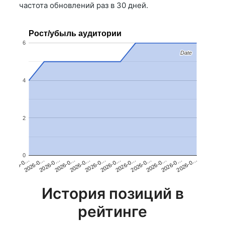
частота обновлений раз в 30 дней.
Рост/убыль аудитории
6
Date
Date
4
2
0
2026-0…
2026-0…
2026-0…
2026-0…
2026-0…
2026-0…
2026-0…
2026-0…
2026-0…
2026-0…
2026-0…
2026-0…
История позиций в
рейтинге