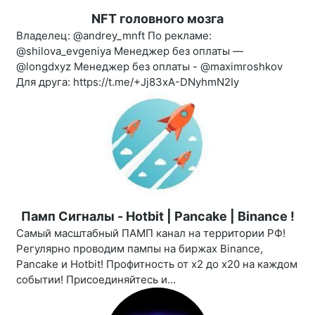
NFT головного мозга
Владелец: @andrey_mnft По рекламе:
@shilova_evgeniya Менеджер без оплаты —
@longdxyz Менеджер без оплаты - @maximroshkov
Для друга: https://t.me/+Jj83xA-DNyhmN2Iy
Памп Сигналы - Hotbit | Pancake | Binance !
Самый масштабный ПАМП канал на территории РФ!
Регулярно проводим пампы на биржах Binance,
Pancake и Hotbit! Профитность от х2 до х20 на каждом
событии! Присоединяйтесь и...