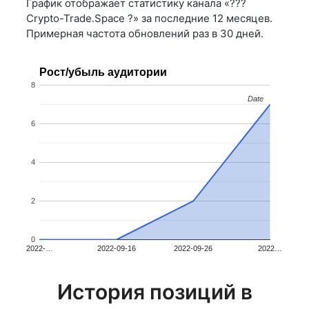
График отображает статистику канала «??‍?
Crypto-Trade.Space ?» за последние 12 месяцев.
Примерная частота обновлений раз в 30 дней.
Рост/убыль аудитории
8
Date
Date
6
4
2
0
2022-…
2022-09-16
2022-09-26
2022…
История позиций в