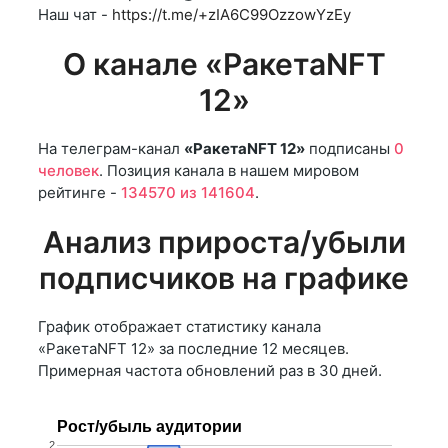
Наш чат -
https://t.me/+zIA6C99OzzowYzEy
О канале «РакетаNFT
12»
На телеграм-канал
«РакетаNFT 12»
подписаны
0
человек
. Позиция канала в нашем мировом
рейтинге -
134570 из 141604
.
Анализ прироста/убыли
подписчиков на графике
График отображает статистику канала
«РакетаNFT 12» за последние 12 месяцев.
Примерная частота обновлений раз в 30 дней.
Рост/убыль аудитории
2