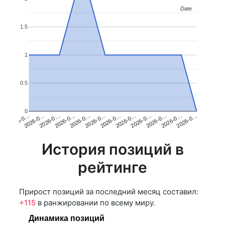
Date
Date
1.5
1
0.5
0
2026-0…
2026-0…
2026-0…
2026-0…
2026-0…
2026-0…
2026-0…
2026-0…
2026-0…
2026-0…
2026-0…
2026-0…
История позиций в
рейтинге
Прирост позиций за последний месяц составил:
+115
в ранжировании по всему миру.
Динамика позиций