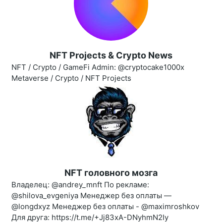
NFT Projects & Crypto News
NFT / Crypto / GameFi Admin: @cryptocake1000x
Metaverse / Crypto / NFT Projects
NFT головного мозга
Владелец: @andrey_mnft По рекламе:
@shilova_evgeniya Менеджер без оплаты —
@longdxyz Менеджер без оплаты - @maximroshkov
Для друга: https://t.me/+Jj83xA-DNyhmN2Iy