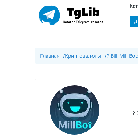
Ка
Д
Главная
/
Криптовалюты
/
? Bill-Mill B
? 