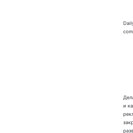
Dail
com
Дел
и к
рек
зак
разв