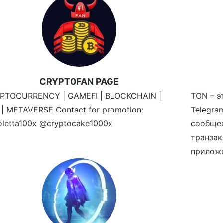
CRYPT0FAN PAGE
PTOCURRENCY | GAMEFI | BLOCKCHAIN |
TON – э
 | METAVERSE Contact for promotion:
Telegr
oletta100x @cryptocake1000x
сообще
транзак
приложе