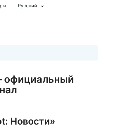
еры
Русский
и — официальный
нал
Bot: Новости»