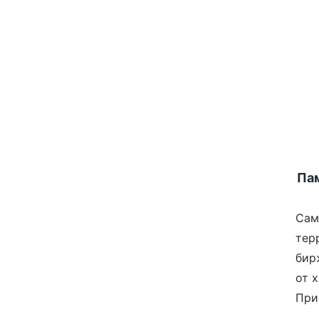
Пам
Сам
тер
бир
от 
При