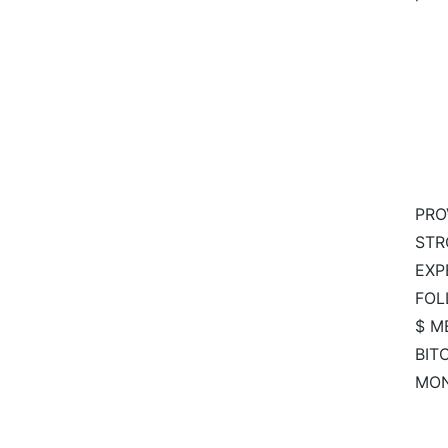
PRO
STR
EXP
FOL
$ M
BIT
MO