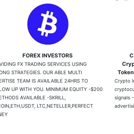
FOREX INVESTORS
C
Cryp
VIDING FX TRADING SERVICES USING
Token
ONG STRATEGIES. OUR ABLE MULTI
ERTISE TEAM IS AVAILABLE 24HRS TO
Crypto I
LOW UP WITH YOU. MINIMUM EQUITY -$200
cryptocu
ETHODS AVAILABLE -SKRILL,
signals 
COIN,ETH,USDT, LTC,NETELLER,PERFECT
advertis
NEY