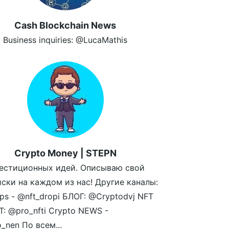
Cash Blockchain News
Business inquiries: @LucaMathis
Crypto Money | STEPN
естиционных идей. Описываю свой
иски на каждом из нас! Другие каналы:
ps - @nft_dropi БЛОГ: @Cryptodvj NFT
: @pro_nfti Crypto NEWS -
_nen По всем...