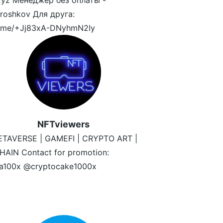
yz Менеджер без оплаты -
oshkov Для друга:
/t.me/+Jj83xA-DNyhmN2Iy
NFTviewers
ETAVERSE | GAMEFI | CRYPTO ART |
AIN Contact for promotion:
ta100x @cryptocake1000x