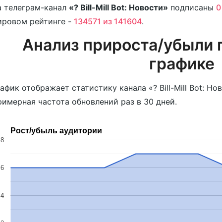
 телеграм-канал
«? Bill-Mill Bot: Новости»
подписаны
0
ировом рейтинге -
134571 из 141604
.
Анализ прироста/убыли 
графике
афик отображает статистику канала «? Bill-Mill Bot: Но
имерная частота обновлений раз в 30 дней.
Рост/убыль аудитории
8
6
4