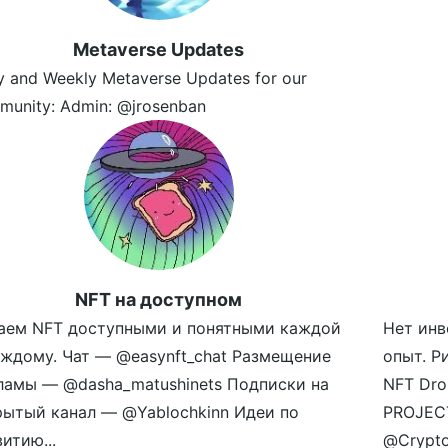
Metaverse Updates
y and Weekly Metaverse Updates for our
munity: Admin: @jrosenban
NFT на доступном
аем NFT доступными и понятными каждой
Нет инв
аждому. Чат — @easynft_chat Размещение
опыт. Р
ламы — @dasha_matushinets Подписки на
NFT Dro
рытый канал — @Yablochkinn Идеи по
PROJECT
итию...
@Crypto