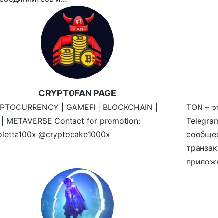
CRYPT0FAN PAGE
PTOCURRENCY | GAMEFI | BLOCKCHAIN |
TON – э
 | METAVERSE Contact for promotion:
Telegr
oletta100x @cryptocake1000x
сообще
транзак
приложе