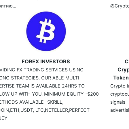
итию...
@Crypto
FOREX INVESTORS
C
Cryp
VIDING FX TRADING SERVICES USING
Token
ONG STRATEGIES. OUR ABLE MULTI
ERTISE TEAM IS AVAILABLE 24HRS TO
Crypto I
LOW UP WITH YOU. MINIMUM EQUITY -$200
cryptocu
ETHODS AVAILABLE -SKRILL,
signals 
COIN,ETH,USDT, LTC,NETELLER,PERFECT
advertis
NEY