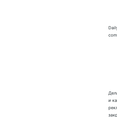
Dail
com
Дел
и к
рек
зак