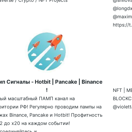
verse / Crypto / NFT Projects
@shilov
@longdx
@maximr
https:/
п Сигналы - Hotbit | Pancake | Binance
!
NFT | M
ый масштабный ПАМП канал на
BLOCKCH
ритории РФ! Регулярно проводим пампы на
@violet
жах Binance, Pancake и Hotbit! Профитность
х2 до х20 на каждом событии!
соединяйтесь и...