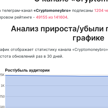
 телеграм-канал
«Cryptomoneybro»
подписаны
1204 ч
ировом рейтинге -
49155 из 141604
.
Анализ прироста/убыли 
графике
афик отображает статистику канала «Cryptomoneybro»
стота обновлений раз в 30 дней.
Рост/убыль аудитории
25K
1K
750
500