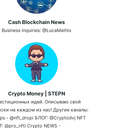
Cash Blockchain News
Business inquiries: @LucaMathis
Crypto Money | STEPN
естиционных идей. Описываю свой
иски на каждом из нас! Другие каналы:
ps - @nft_dropi БЛОГ: @Cryptodvj NFT
: @pro_nfti Crypto NEWS -