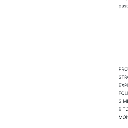
разв
PRO
STR
EXP
FOL
$ M
BIT
MO