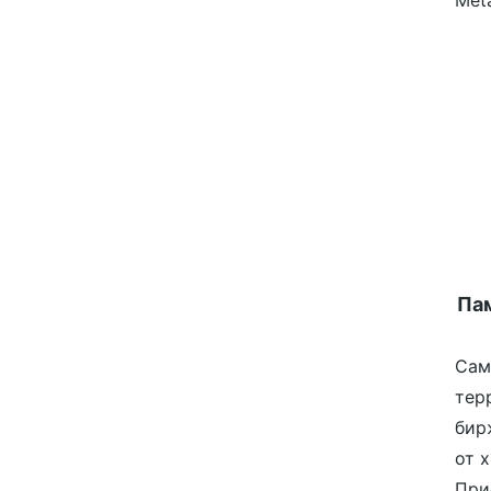
Meta
Пам
Сам
тер
бир
от 
При