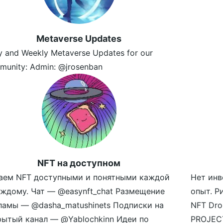
Metaverse Updates
y and Weekly Metaverse Updates for our
munity: Admin: @jrosenban
NFT на доступном
аем NFT доступными и понятными каждой
Нет инв
аждому. Чат — @easynft_chat Размещение
опыт. Р
ламы — @dasha_matushinets Подписки на
NFT Dro
рытый канал — @Yablochkinn Идеи по
PROJECT