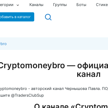
тегории
Каналы
Группы
Боты
Стик
обавить в каталог
ybro
Cryptomoneybro — официа
канал
ryptomoneybro - авторский канал Чернышова Павла. 
шите @TradersClubSup
О канале «Crypto