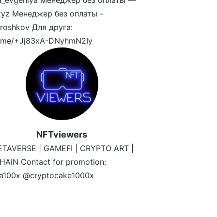
a_evgeniya Менеджер без оплаты —
yz Менеджер без оплаты -
oshkov Для друга:
/t.me/+Jj83xA-DNyhmN2Iy
NFTviewers
ETAVERSE | GAMEFI | CRYPTO ART |
AIN Contact for promotion:
ta100x @cryptocake1000x