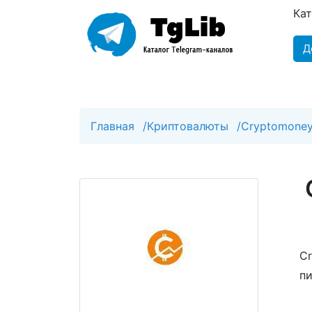
Ка
Д
Главная
/
Криптовалюты
/
Cryptomone
C
пи