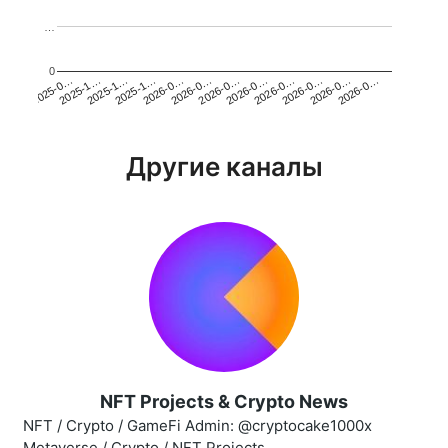
…
0
2025-1…
2026-0…
2026-0…
2026-0…
2025-1…
2026-0…
2026-0…
2026-0…
2025-0…
2025-1…
2026-0…
2026-0…
Другие каналы
NFT Projects & Crypto News
NFT / Crypto / GameFi Admin: @cryptocake1000x
Metaverse / Crypto / NFT Projects