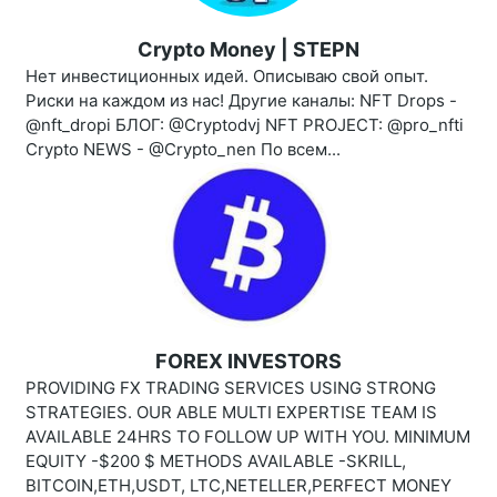
Crypto Money | STEPN
Нет инвестиционных идей. Описываю свой опыт.
Риски на каждом из нас! Другие каналы: NFT Drops -
@nft_dropi БЛОГ: @Cryptodvj NFT PROJECT: @pro_nfti
Crypto NEWS - @Crypto_nen По всем...
FOREX INVESTORS
PROVIDING FX TRADING SERVICES USING STRONG
STRATEGIES. OUR ABLE MULTI EXPERTISE TEAM IS
AVAILABLE 24HRS TO FOLLOW UP WITH YOU. MINIMUM
EQUITY -$200 $ METHODS AVAILABLE -SKRILL,
BITCOIN,ETH,USDT, LTC,NETELLER,PERFECT MONEY