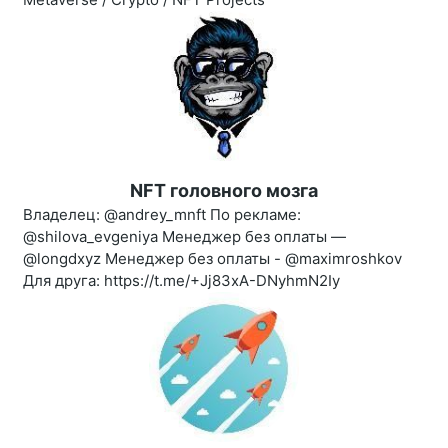
NFT головного мозга
Владелец: @andrey_mnft По рекламе:
@shilova_evgeniya Менеджер без оплаты —
@longdxyz Менеджер без оплаты - @maximroshkov
Для друга: https://t.me/+Jj83xA-DNyhmN2Iy