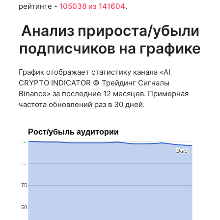
рейтинге -
105038 из 141604
.
Анализ прироста/убыли
подписчиков на графике
График отображает статистику канала «AI
CRYPTO INDICATOR © Трейдинг Сигналы
Binance» за последние 12 месяцев. Примерная
частота обновлений раз в 30 дней.
Рост/убыль аудитории
…
Date
Date
…
75
50