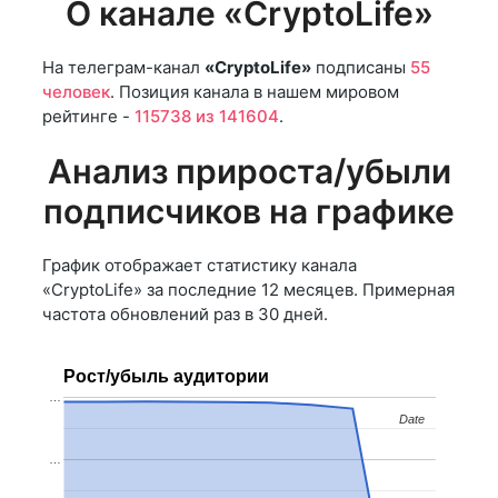
О канале «CryptoLife»
На телеграм-канал
«CryptoLife»
подписаны
55
человек
. Позиция канала в нашем мировом
рейтинге -
115738 из 141604
.
Анализ прироста/убыли
подписчиков на графике
График отображает статистику канала
«CryptoLife» за последние 12 месяцев. Примерная
частота обновлений раз в 30 дней.
Рост/убыль аудитории
…
Date
Date
…