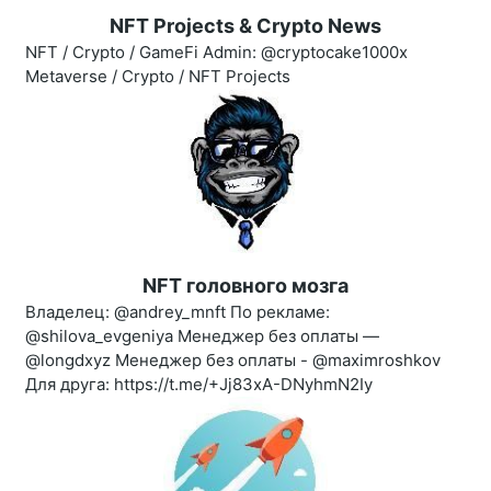
NFT Projects & Crypto News
NFT / Crypto / GameFi Admin: @cryptocake1000x
Metaverse / Crypto / NFT Projects
NFT головного мозга
Владелец: @andrey_mnft По рекламе:
@shilova_evgeniya Менеджер без оплаты —
@longdxyz Менеджер без оплаты - @maximroshkov
Для друга: https://t.me/+Jj83xA-DNyhmN2Iy