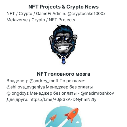
NFT Projects & Crypto News
NFT / Crypto / GameFi Admin: @cryptocake1000x
Metaverse / Crypto / NFT Projects
NFT головного мозга
Владелец: @andrey_mnft По рекламе:
@shilova_evgeniya Менеджер без оплаты —
@longdxyz Менеджер без оплаты - @maximroshkov
Для друга: https://t.me/+Jj83xA-DNyhmN2Iy