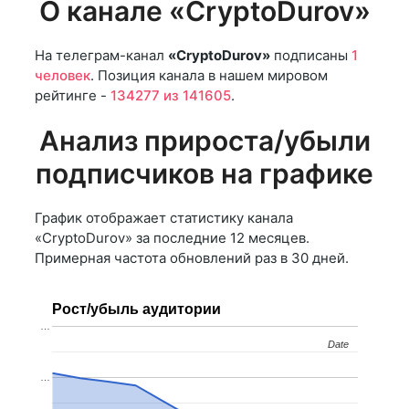
О канале «CryptoDurov»
На телеграм-канал
«CryptoDurov»
подписаны
1
человек
. Позиция канала в нашем мировом
рейтинге -
134277 из 141605
.
Анализ прироста/убыли
подписчиков на графике
График отображает статистику канала
«CryptoDurov» за последние 12 месяцев.
Примерная частота обновлений раз в 30 дней.
Рост/убыль аудитории
…
Date
Date
…