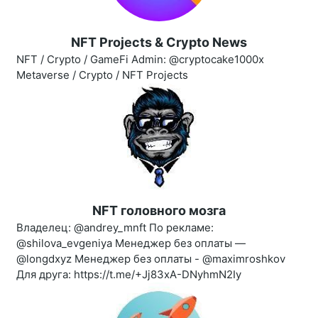
NFT Projects & Crypto News
NFT / Crypto / GameFi Admin: @cryptocake1000x
Metaverse / Crypto / NFT Projects
NFT головного мозга
Владелец: @andrey_mnft По рекламе:
@shilova_evgeniya Менеджер без оплаты —
@longdxyz Менеджер без оплаты - @maximroshkov
Для друга: https://t.me/+Jj83xA-DNyhmN2Iy