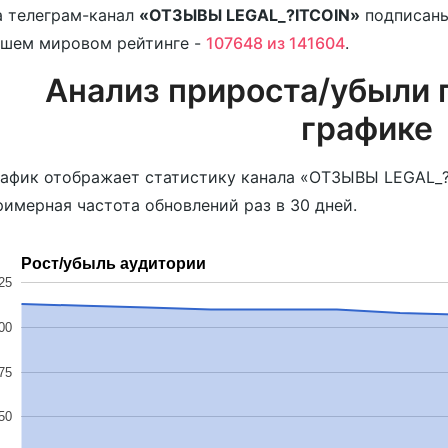
 телеграм-канал
«ОТЗЫВЫ LEGAL_?️ITCOIN»
подписан
ашем мировом рейтинге -
107648 из 141604
.
Анализ прироста/убыли 
графике
афик отображает статистику канала «ОТЗЫВЫ LEGAL_?️
имерная частота обновлений раз в 30 дней.
Рост/убыль аудитории
25
00
75
50