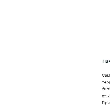
Пам
Сам
тер
бир
от 
При