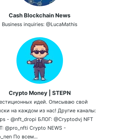
Cash Blockchain News
Business inquiries: @LucaMathis
Crypto Money | STEPN
естиционных идей. Описываю свой
иски на каждом из нас! Другие каналы:
ps - @nft_dropi БЛОГ: @Cryptodvj NFT
: @pro_nfti Crypto NEWS -
_nen По всем...