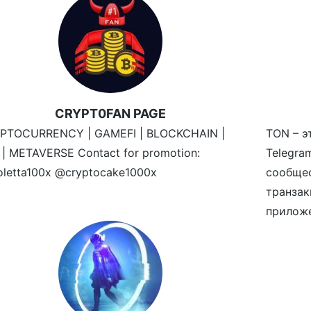
CRYPT0FAN PAGE
PTOCURRENCY | GAMEFI | BLOCKCHAIN |
TON – э
 | METAVERSE Contact for promotion:
Telegr
oletta100x @cryptocake1000x
сообще
транзак
приложе