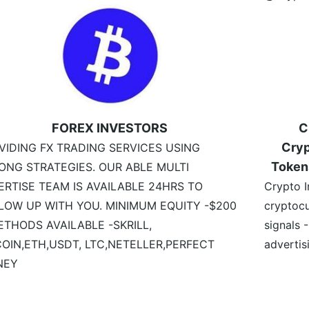
FOREX INVESTORS
C
Cryp
VIDING FX TRADING SERVICES USING
Token
ONG STRATEGIES. OUR ABLE MULTI
ERTISE TEAM IS AVAILABLE 24HRS TO
Crypto I
LOW UP WITH YOU. MINIMUM EQUITY -$200
cryptocu
ETHODS AVAILABLE -SKRILL,
signals 
COIN,ETH,USDT, LTC,NETELLER,PERFECT
advertis
NEY