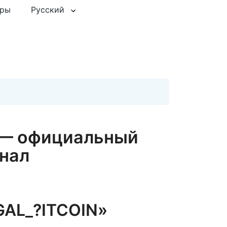
еры
Русский
 — официальный
нал
AL_?️ITCOIN»