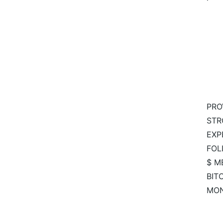
PRO
STR
EXP
FOL
$ M
BIT
MO