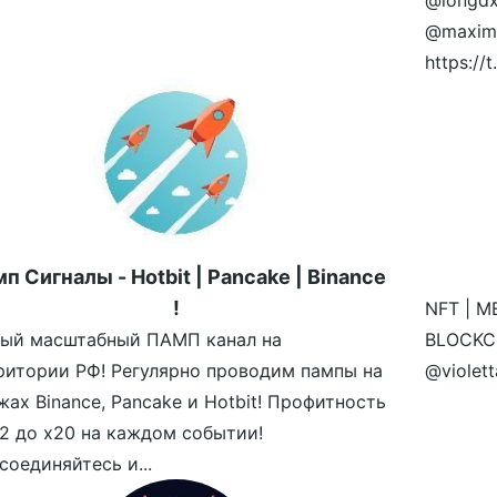
@longdx
@maximr
https:/
п Сигналы - Hotbit | Pancake | Binance
!
NFT | M
ый масштабный ПАМП канал на
BLOCKCH
ритории РФ! Регулярно проводим пампы на
@violet
жах Binance, Pancake и Hotbit! Профитность
х2 до х20 на каждом событии!
соединяйтесь и...