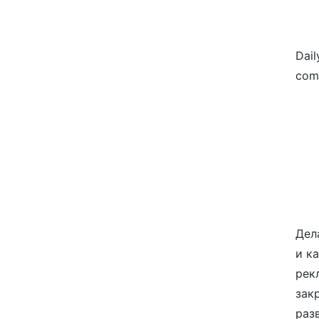
Dail
com
Дел
и к
рек
зак
разв