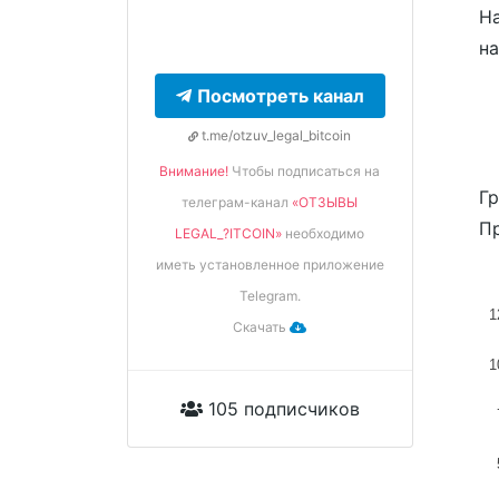
На
н
Посмотреть канал
t.me/otzuv_legal_bitcoin
Внимание!
Чтобы подписаться на
Гр
телеграм-канал
«ОТЗЫВЫ
Пр
LEGAL_?️ITCOIN»
необходимо
иметь установленное приложение
Telegram.
1
Скачать
1
105 подписчиков