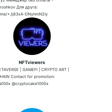
yz Менеджер без оплаты -
oshkov Для друга:
/t.me/+Jj83xA-DNyhmN2Iy
NFTviewers
ETAVERSE | GAMEFI | CRYPTO ART |
AIN Contact for promotion:
ta100x @cryptocake1000x