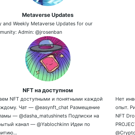
Metaverse Updates
y and Weekly Metaverse Updates for our
munity: Admin: @jrosenban
NFT на доступном
аем NFT доступными и понятными каждой
Нет инв
аждому. Чат — @easynft_chat Размещение
опыт. Р
ламы — @dasha_matushinets Подписки на
NFT Dro
рытый канал — @Yablochkinn Идеи по
PROJECT
итию...
@Crypto