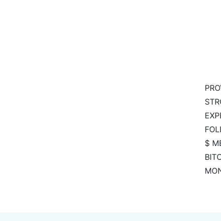
PRO
STR
EXP
FOL
$ M
BIT
MO