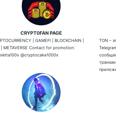
CRYPT0FAN PAGE
PTOCURRENCY | GAMEFI | BLOCKCHAIN |
TON – э
 | METAVERSE Contact for promotion:
Telegr
oletta100x @cryptocake1000x
сообще
транзак
приложе