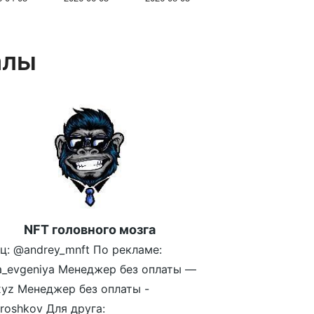
алы
NFT головного мозга
ц: @andrey_mnft По рекламе:
a_evgeniya Менеджер без оплаты —
yz Менеджер без оплаты -
oshkov Для друга: