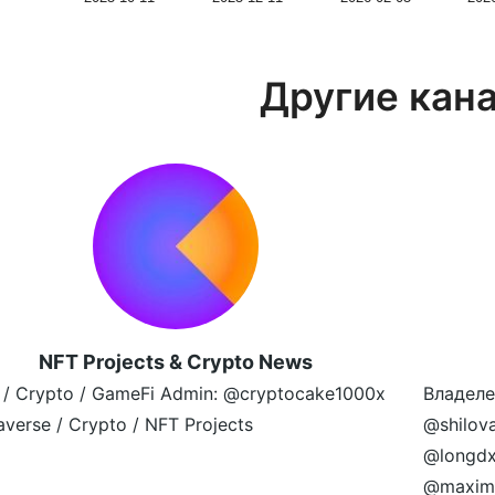
Другие кан
NFT Projects & Crypto News
 / Crypto / GameFi Admin: @cryptocake1000x
Владеле
verse / Crypto / NFT Projects
@shilov
@longdx
@maximr