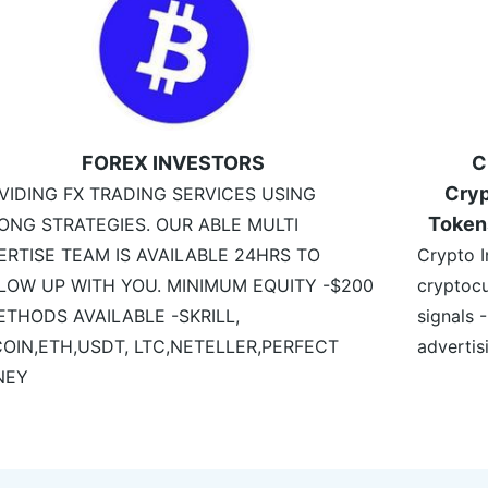
FOREX INVESTORS
C
Cryp
VIDING FX TRADING SERVICES USING
Token
ONG STRATEGIES. OUR ABLE MULTI
ERTISE TEAM IS AVAILABLE 24HRS TO
Crypto I
LOW UP WITH YOU. MINIMUM EQUITY -$200
cryptocu
ETHODS AVAILABLE -SKRILL,
signals 
COIN,ETH,USDT, LTC,NETELLER,PERFECT
advertis
NEY