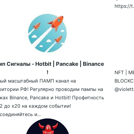
https:/
п Сигналы - Hotbit | Pancake | Binance
!
NFT | M
ый масштабный ПАМП канал на
BLOCKCH
ритории РФ! Регулярно проводим пампы на
@violet
жах Binance, Pancake и Hotbit! Профитность
х2 до х20 на каждом событии!
соединяйтесь и...