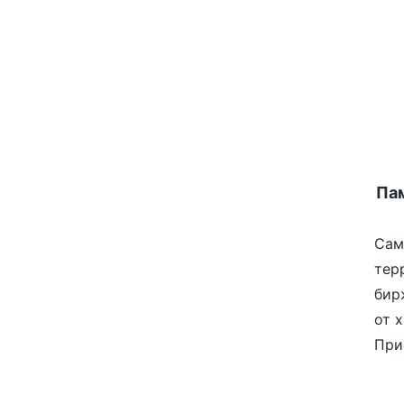
Пам
Сам
тер
бир
от 
При