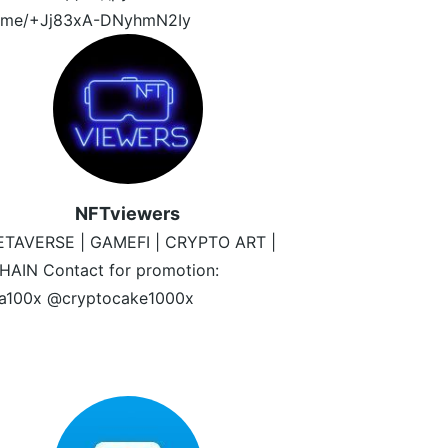
/t.me/+Jj83xA-DNyhmN2Iy
NFTviewers
ETAVERSE | GAMEFI | CRYPTO ART |
AIN Contact for promotion:
ta100x @cryptocake1000x