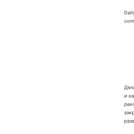
Dail
com
Дел
и к
рек
зак
разв