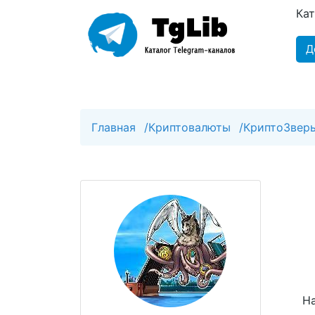
Ка
Д
Главная
/
Криптовалюты
/
КриптоЗвер
На