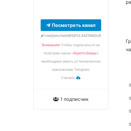
ре
Посмотреть канал
t.me/joinchat/eRSjF0LSAZ5lNGU6
Гр
Внимание!
Чтобы подписаться на
ча
телеграм-канал
«КриптоЗверь»
необходимо иметь установленное
приложение Telegram.
Скачать
0
0
1 подписчик
0
0