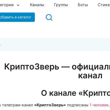
тегории
Каналы
Группы
Боты
Стик
обавить в каталог
ь
КриптоЗверь — официал
канал
О канале «Крипт
 телеграм-канал
«КриптоЗверь»
подписаны
1 человек