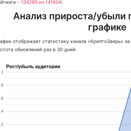
йтинге -
134285 из 141604
.
Анализ прироста/убыли 
графике
афик отображает статистику канала «КриптоЗверь» за
стота обновлений раз в 30 дней.
Рост/убыль аудитории
1
.8
.6
.4
.2