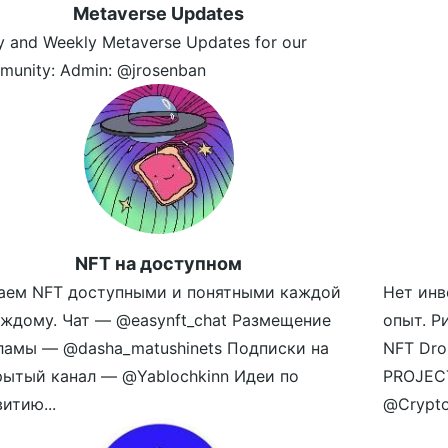
Metaverse Updates
y and Weekly Metaverse Updates for our
munity: Admin: @jrosenban
NFT на доступном
аем NFT доступными и понятными каждой
Нет инв
аждому. Чат — @easynft_chat Размещение
опыт. Р
ламы — @dasha_matushinets Подписки на
NFT Dro
рытый канал — @Yablochkinn Идеи по
PROJECT
итию...
@Crypto