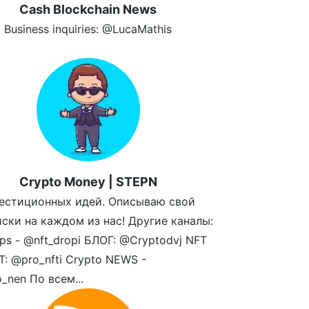
Cash Blockchain News
Business inquiries: @LucaMathis
Crypto Money | STEPN
естиционных идей. Описываю свой
иски на каждом из нас! Другие каналы:
ps - @nft_dropi БЛОГ: @Cryptodvj NFT
: @pro_nfti Crypto NEWS -
_nen По всем...