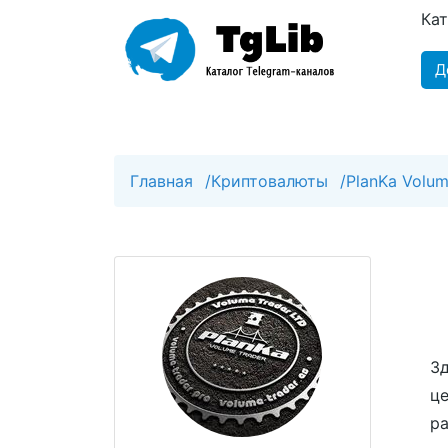
Ка
Д
Главная
/
Криптовалюты
/
PlanKa Volum
Зд
це
ра