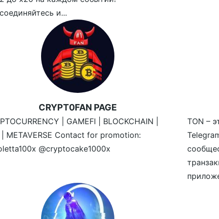
соединяйтесь и...
CRYPT0FAN PAGE
PTOCURRENCY | GAMEFI | BLOCKCHAIN |
TON – э
 | METAVERSE Contact for promotion:
Telegr
oletta100x @cryptocake1000x
сообще
транзак
приложе