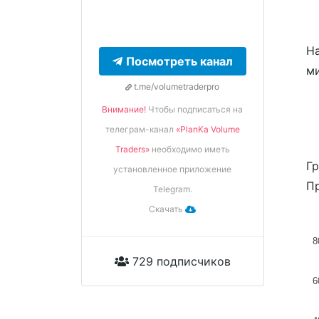
На
Посмотреть канал
м
t.me/volumetraderpro
Внимание!
Чтобы подписаться на
телеграм-канал
«PlanKa Volume
Traders»
необходимо иметь
Гр
установленное приложение
Пр
Telegram.
Скачать
8
729 подписчиков
6