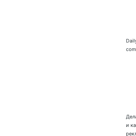
Dail
com
Дел
и к
рек