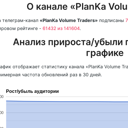
О канале «PlanKa Vol
 телеграм-канал
«PlanKa Volume Traders»
подписаны
7
ировом рейтинге -
61432 из 141604
.
Анализ прироста/убыли 
графике
афик отображает статистику канала «PlanKa Volume Tra
имерная частота обновлений раз в 30 дней.
Рост/убыль аудитории
00
00