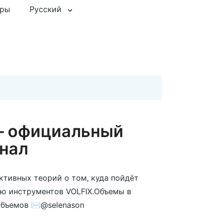
еры
Русский
 — официальный
нал
ктивных теорий о том, куда пойдёт
ью инструментов VOLFIX.Объемы в
объемов ✉️@selenason