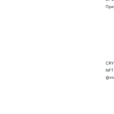
При
CRY
NFT
@vi