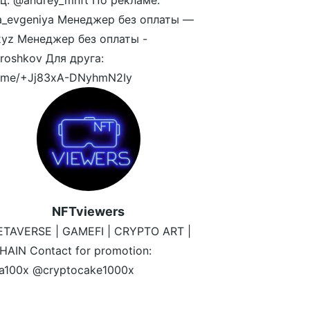
ц: @andrey_mnft По рекламе:
a_evgeniya Менеджер без оплаты —
yz Менеджер без оплаты -
oshkov Для друга:
/t.me/+Jj83xA-DNyhmN2Iy
NFTviewers
ETAVERSE | GAMEFI | CRYPTO ART |
AIN Contact for promotion:
ta100x @cryptocake1000x