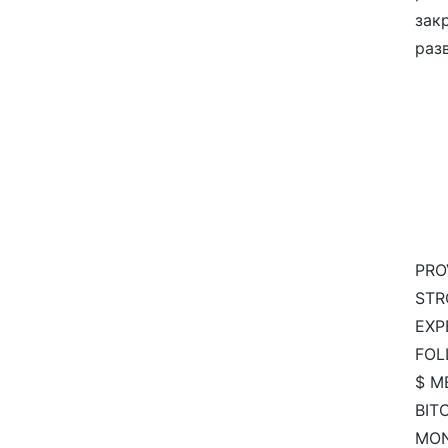
зак
разв
PRO
STR
EXP
FOL
$ M
BIT
MO