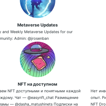
Metaverse Updates
y and Weekly Metaverse Updates for our
munity: Admin: @jrosenban
NFT на доступном
аем NFT доступными и понятными каждой
Нет инв
аждому. Чат — @easynft_chat Размещение
опыт. Р
ламы — @dasha_matushinets Подписки на
NFT Dro