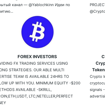
рытый канал — @Yablochkinn Идеи по
PROJECT
итию...
@Crypto
FOREX INVESTORS
C
Cryp
VIDING FX TRADING SERVICES USING
Token
ONG STRATEGIES. OUR ABLE MULTI
ERTISE TEAM IS AVAILABLE 24HRS TO
Crypto I
LOW UP WITH YOU. MINIMUM EQUITY -$200
cryptocu
ETHODS AVAILABLE -SKRILL,
signals 
COIN,ETH,USDT, LTC,NETELLER,PERFECT
advertis
NEY