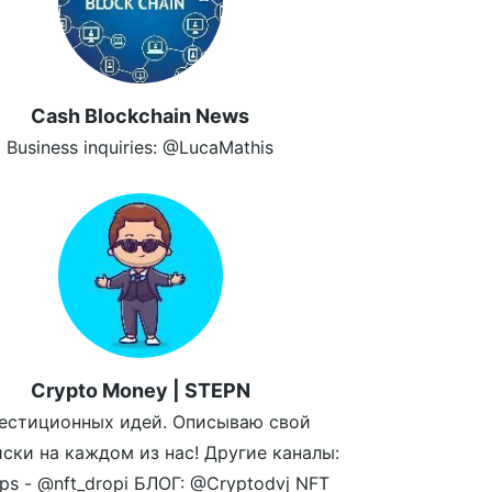
Cash Blockchain News
Business inquiries: @LucaMathis
Crypto Money | STEPN
естиционных идей. Описываю свой
иски на каждом из нас! Другие каналы:
ps - @nft_dropi БЛОГ: @Cryptodvj NFT