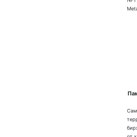
NFT
Meta
Пам
Сам
тер
бир
от 