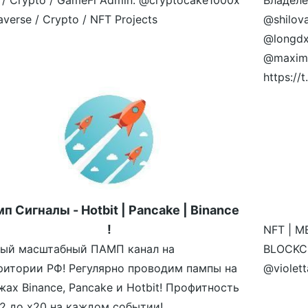
 / Crypto / GameFi Admin: @cryptocake1000x
Владеле
verse / Crypto / NFT Projects
@shilov
@longdx
@maximr
https:/
п Сигналы - Hotbit | Pancake | Binance
!
NFT | M
ый масштабный ПАМП канал на
BLOCKCH
ритории РФ! Регулярно проводим пампы на
@violet
жах Binance, Pancake и Hotbit! Профитность
х2 до х20 на каждом событии!