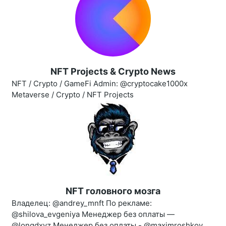
NFT Projects & Crypto News
NFT / Crypto / GameFi Admin: @cryptocake1000x
Metaverse / Crypto / NFT Projects
NFT головного мозга
Владелец: @andrey_mnft По рекламе:
@shilova_evgeniya Менеджер без оплаты —
@longdxyz Менеджер без оплаты - @maximroshkov