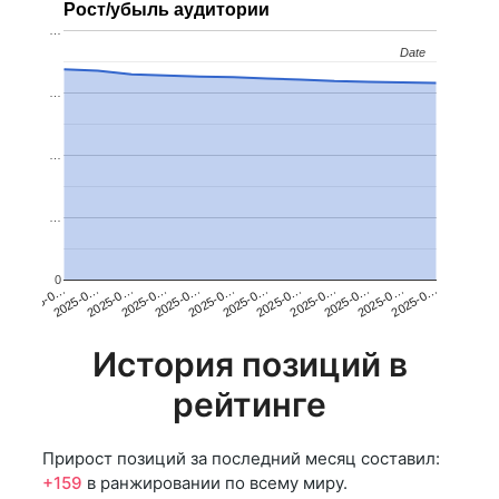
Рост/убыль аудитории
…
Date
Date
…
…
…
0
2025-0…
2025-0…
2025-0…
2025-0…
2025-0…
2025-0…
2025-0…
2025-0…
2025-0…
2025-0…
2025-0…
2025-0…
История позиций в
рейтинге
Прирост позиций за последний месяц составил:
+159
в ранжировании по всему миру.