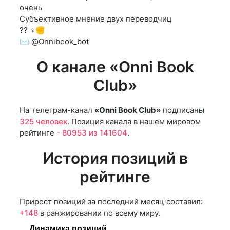
очень
Субъективное мнение двух переводчиц
?? ♀️✊
✉️ @Onnibook_bot
О канале «Onni Book
Club»
На телеграм-канал
«Onni Book Club»
подписаны
325 человек
. Позиция канала в нашем мировом
рейтинге -
80953 из 141604
.
История позиций в
рейтинге
Прирост позиций за последний месяц составил:
+148
в ранжировании по всему миру.
Динамика позиций