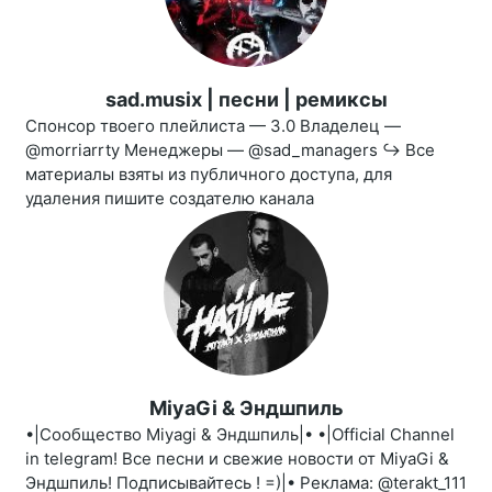
sad.musix | песни | ремиксы
Спонсор твоего плейлиста — 3.0 Владелец —
@morriarrty Менеджеры — @sad_managers ↪️ Все
материалы взяты из публичного доступа, для
удаления пишите создателю канала
MiyaGi & Эндшпиль
•|Сообщество Miyagi & Эндшпиль|• •|Official Channel
in telegram! Все песни и свежие новости от МiуaGi &
Эндшпиль! Подписывайтесь ! =)|• Реклама: @terakt_111