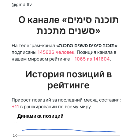
@ginditlv
О канале «תוכנה סימים
סשנים מתכנת»
На телеграм-канал
«תוכנה סימים סשנים מתכנת»
подписаны
145626 человек
. Позиция канала в
нашем мировом рейтинге -
1065 из 141604
.
История позиций в
рейтинге
Прирост позиций за последний месяц составил:
+11
в ранжировании по всему миру.
Динамика позиций
…
1K