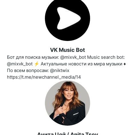
VK Music Bot
Бот для поиска музыки: @mixvk_bot Music search bot:
@mixvk_bot ⚡️ Актуальные новости из мира музыки ♦️
По всем вопросам: @niktwix
https://t.me/newchannel_media/14
Анита Цой / Anita Tsoy