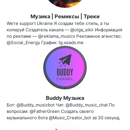
Музика | Ремиксы | Треки
We're support Ukraine Я создам тебе стиль, а ты
копируй Создатель канала — @olga_sikir Информация
по рекламе — @reklama_musicx Рекламное агенство:
@Social_Energy График: tg.seads.me
Buddy Музыка
Бот: @Buddy_musicbot Чат: @Buddy_music_chat По
вопросам: @FatherGreen Создать своего
музыкального бота @Music_Creator_bot за 30 секунд.