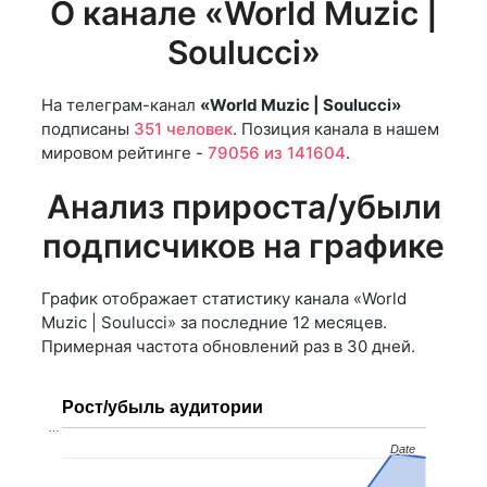
О канале «World Muzic |
Soulucci»
На телеграм-канал
«World Muzic | Soulucci»
подписаны
351 человек
. Позиция канала в нашем
мировом рейтинге -
79056 из 141604
.
Анализ прироста/убыли
подписчиков на графике
График отображает статистику канала «World
Muzic | Soulucci» за последние 12 месяцев.
Примерная частота обновлений раз в 30 дней.
Рост/убыль аудитории
…
Date
Date