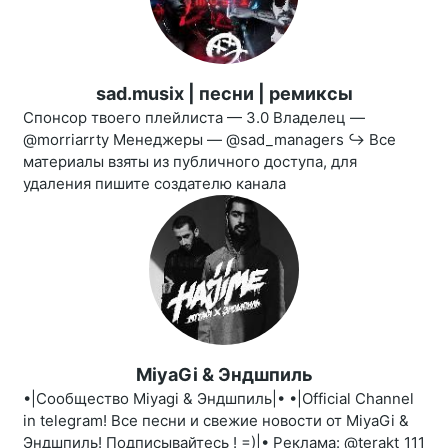
sad.musix | песни | ремиксы
Спонсор твоего плейлиста — 3.0 Владелец —
@morriarrty Менеджеры — @sad_managers ↪️ Все
материалы взяты из публичного доступа, для
удаления пишите создателю канала
MiyaGi & Эндшпиль
•|Сообщество Miyagi & Эндшпиль|• •|Official Channel
in telegram! Все песни и свежие новости от МiуaGi &
Эндшпиль! Подписывайтесь ! =)|• Реклама: @terakt_111