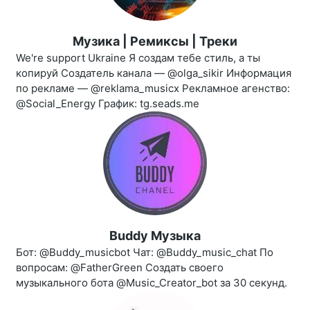
Музика | Ремиксы | Треки
We're support Ukraine Я создам тебе стиль, а ты
копируй Создатель канала — @olga_sikir Информация
по рекламе — @reklama_musicx Рекламное агенство:
@Social_Energy График: tg.seads.me
Buddy Музыка
Бот: @Buddy_musicbot Чат: @Buddy_music_chat По
вопросам: @FatherGreen Создать своего
музыкального бота @Music_Creator_bot за 30 секунд.