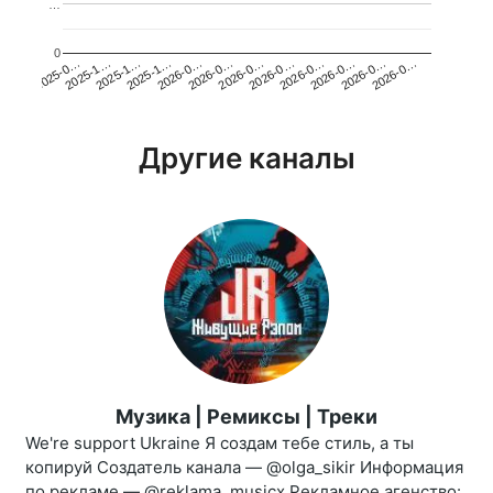
…
0
2026-0…
2025-1…
2026-0…
2026-0…
2025-1…
2026-0…
2026-0…
2026-0…
2025-0…
2025-1…
2026-0…
2026-0…
Другие каналы
Музика | Ремиксы | Треки
We're support Ukraine Я создам тебе стиль, а ты
копируй Создатель канала — @olga_sikir Информация
по рекламе — @reklama_musicx Рекламное агенство: