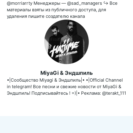
@morriarrty Менеджеры — @sad_managers ↪️ Все
материалы взяты из публичного доступа, для
удаления пишите создателю канала
MiyaGi & Эндшпиль
•|Сообщество Miyagi & Эндшпиль|• •|Official Channel
in telegram! Все песни и свежие новости от МiуaGi &
Эндшпиль! Подписывайтесь ! =)|• Реклама: @terakt_111