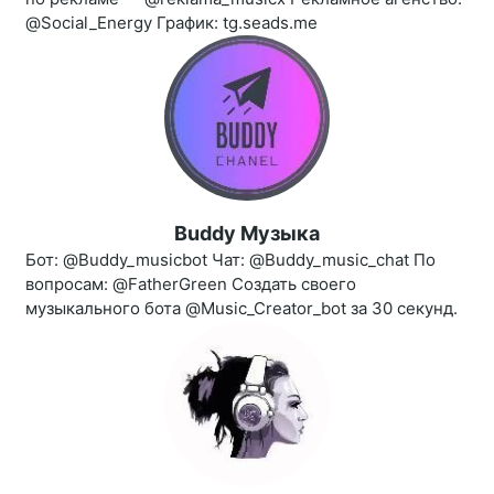
@Social_Energy График: tg.seads.me
Buddy Музыка
Бот: @Buddy_musicbot Чат: @Buddy_music_chat По
вопросам: @FatherGreen Создать своего
музыкального бота @Music_Creator_bot за 30 секунд.