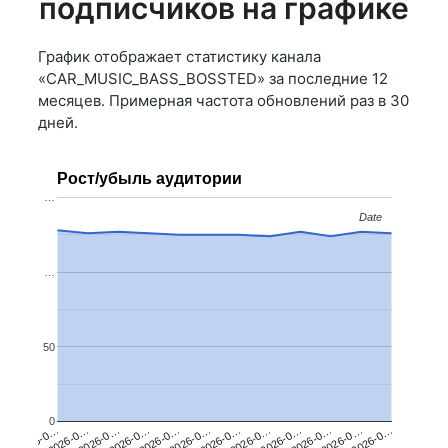
подписчиков на графике
График отображает статистику канала
«CAR_MUSIC_BASS_BOSSTED» за последние 12
месяцев. Примерная частота обновлений раз в 30
дней.
Рост/убыль аудитории
…
Date
Date
…
50
0
2026-0…
2026-0…
2026-0…
2026-0…
2026-0…
2026-0…
2026-0…
2026-0…
2026-0…
2026-0…
2026-0…
2026-0…