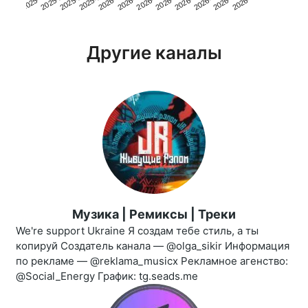
2025-1…
2026-0…
2026-0…
2026-0…
2025-1…
2026-0…
2026-0…
2026-0…
2025-0…
2025-1…
2026-0…
2026-0…
Другие каналы
Музика | Ремиксы | Треки
We're support Ukraine Я создам тебе стиль, а ты
копируй Создатель канала — @olga_sikir Информация
по рекламе — @reklama_musicx Рекламное агенство:
@Social_Energy График: tg.seads.me