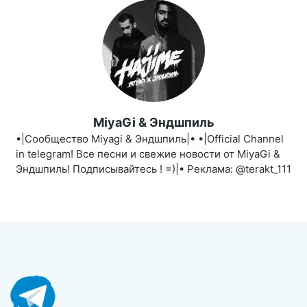
MiyaGi & Эндшпиль
•|Сообщество Miyagi & Эндшпиль|• •|Official Channel
in telegram! Все песни и свежие новости от МiуaGi &
Эндшпиль! Подписывайтесь ! =)|• Реклама: @terakt_111