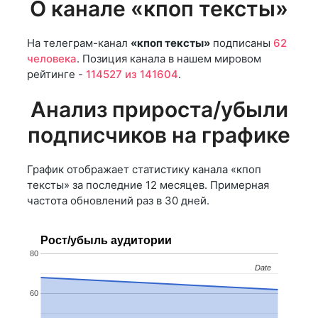
О канале «кпоп тексты»
На телеграм-канал
«кпоп тексты»
подписаны
62
человека
. Позиция канала в нашем мировом
рейтинге -
114527 из 141604
.
Анализ прироста/убыли
подписчиков на графике
График отображает статистику канала «кпоп
тексты» за последние 12 месяцев. Примерная
частота обновлений раз в 30 дней.
Рост/убыль аудитории
80
Date
Date
60