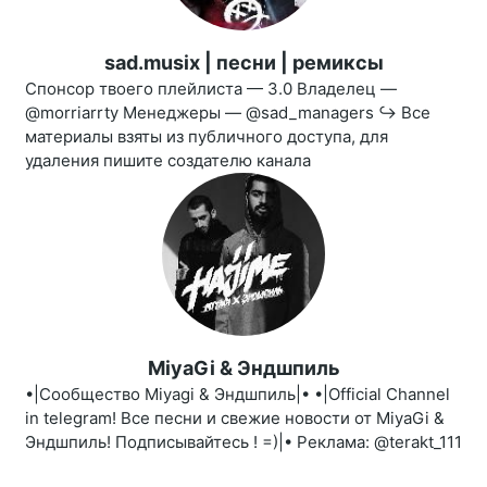
sad.musix | песни | ремиксы
Спонсор твоего плейлиста — 3.0 Владелец —
@morriarrty Менеджеры — @sad_managers ↪️ Все
материалы взяты из публичного доступа, для
удаления пишите создателю канала
MiyaGi & Эндшпиль
•|Сообщество Miyagi & Эндшпиль|• •|Official Channel
in telegram! Все песни и свежие новости от МiуaGi &
Эндшпиль! Подписывайтесь ! =)|• Реклама: @terakt_111