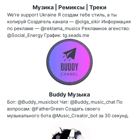
Музика | Ремиксы | Треки
We're support Ukraine Я создам тебе стиль, а ты
копируй Создатель канала — @olga_sikir Информация
по рекламе — @reklama_musicx Рекламное агенство:
@Social_Energy График: tg.seads.me
Buddy Музыка
Бот: @Buddy_musicbot Чат: @Buddy_music_chat По
вопросам: @FatherGreen Создать своего
музыкального бота @Music_Creator_bot за 30 секунд.