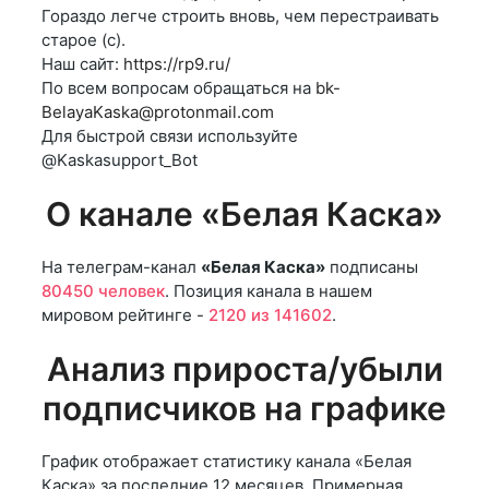
Гораздо легче строить вновь, чем перестраивать
старое (c).
Наш сайт:
https://rp9.ru/
По всем вопросам обращаться на
bk-
BelayaKaska@protonmail.com
Для быстрой связи используйте
@Kaskasupport_Bot
О канале «Белая Каска»
На телеграм-канал
«Белая Каска»
подписаны
80450 человек
. Позиция канала в нашем
мировом рейтинге -
2120 из 141602
.
Анализ прироста/убыли
подписчиков на графике
График отображает статистику канала «Белая
Каска» за последние 12 месяцев. Примерная