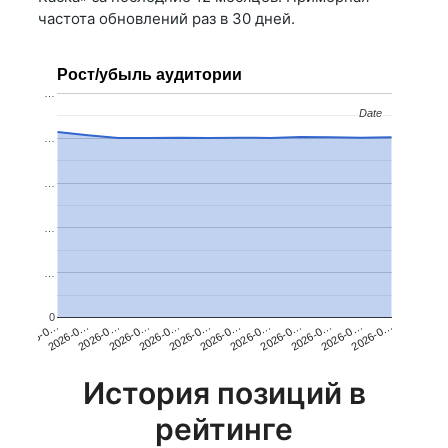
частота обновлений раз в 30 дней.
Рост/убыль аудитории
…
Date
Date
…
…
…
…
0
2026-0…
2026-0…
2026-0…
2026-0…
2026-0…
2026-0…
2026-0…
2026-0…
2026-0…
2026-0…
2026-0…
2026-0…
История позиций в
рейтинге