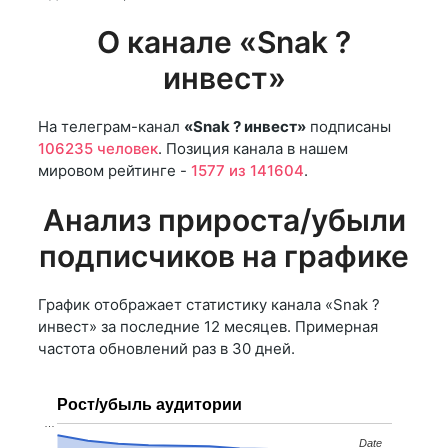
О канале «Snak ?
инвест»
На телеграм-канал
«Snak ? инвест»
подписаны
106235 человек
. Позиция канала в нашем
мировом рейтинге -
1577 из 141604
.
Анализ прироста/убыли
подписчиков на графике
График отображает статистику канала «Snak ?
инвест» за последние 12 месяцев. Примерная
частота обновлений раз в 30 дней.
Рост/убыль аудитории
…
Date
Date