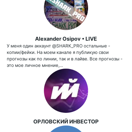
Alexander Osipov • LIVE
У меня один аккаунт @SHARK_PRO остальные -
копии/фейки. На моем канале я публикую свои
прогнозы как по линии, так и в лайве. Все прогнозы -
это мое личное мнение,...
ОРЛОВСКИЙ ИНВЕСТОР