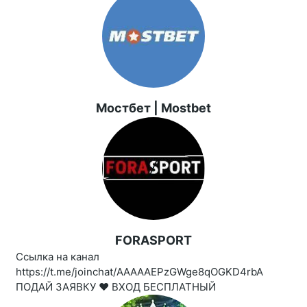
Мостбет | Mostbet
FORASPORT
Ссылка на канал
https://t.me/joinchat/AAAAAEPzGWge8qOGKD4rbA
ПОДАЙ ЗАЯВКУ ❤️ ВХОД БЕСПЛАТНЫЙ