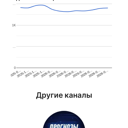
…
1K
…
0
2026-0…
2025-1…
2026-0…
2026-0…
2025-1…
2026-0…
2026-0…
2026-0…
2025-0…
2025-1…
2026-0…
2026-0…
Другие каналы