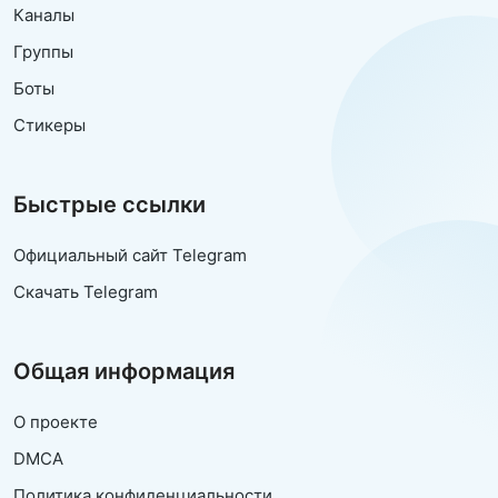
Каналы
Группы
Боты
Стикеры
Быстрые ссылки
Официальный сайт Telegram
Скачать Telegram
Общая информация
О проекте
DMCA
Политика конфиденциальности