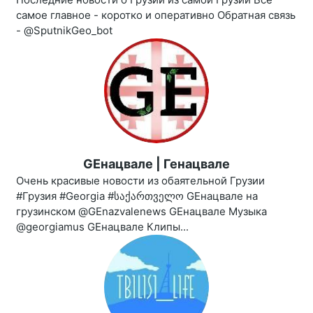
самое главное - коротко и оперативно Обратная связь
- @SputnikGeo_bot
GEнацвале | Генацвале
Очень красивые новости из обаятельной Грузии
#Грузия #Georgia #საქართველო GEнацвале на
грузинском @GEnazvalenews GEнацвале Музыка
@georgiamus GEнацвале Клипы...