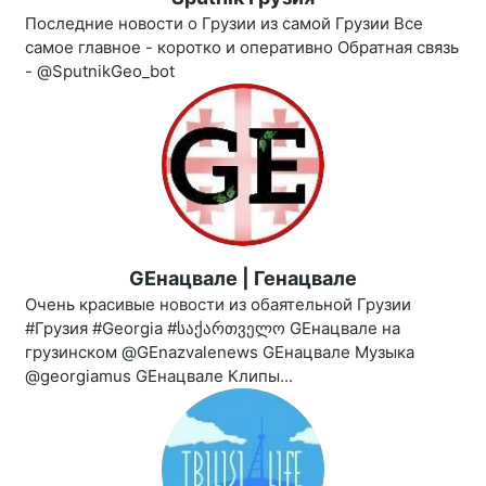
Последние новости о Грузии из самой Грузии Все
самое главное - коротко и оперативно Обратная связь
- @SputnikGeo_bot
GEнацвале | Генацвале
Очень красивые новости из обаятельной Грузии
#Грузия #Georgia #საქართველო GEнацвале на
грузинском @GEnazvalenews GEнацвале Музыка
@georgiamus GEнацвале Клипы...