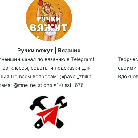
Ручки вяжут | Вязание
пнейший канал по вязанию в Telegram!
Творчес
тер-классы, советы и подсказки для
своими 
ания По всем вопросам: @pavel_zhilin
Вдохнов
лама: @mne_ne_stidno @Krissti_676