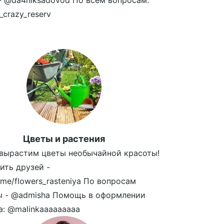
- @da4niksadovod По всем вопросам:
_crazy_reserv
Цветы и растения
вырастим цветы необычайной красоты!
ить друзей -
t.me/flowers_rasteniya По вопросам
ы - @admisha Помощь в оформлении
а: @malinkaaaaaaaaa