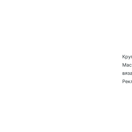
Кру
Мас
вяз
Рек