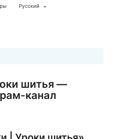
еры
Русский
роки шитья —
рам-канал
и | Уроки шитья»