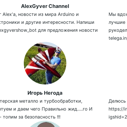
AlexGyver Channel
 Alex'a, новости из мира Arduino и
Мы вдох
ктроники и другие интересности. Напиши
лучшие 
exgyvershow_bot для предложения новости
рукодел
telega.
Игорь Негода
терская металло и турбообработки,
Делюсь
туем и даем чего Правильно жид.....го И
https://
- топим за безопасность !!!
igshid=