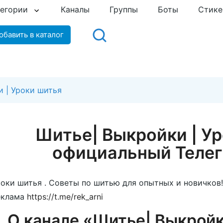
тегории
Каналы
Группы
Боты
Стик
обавить в каталог
 | Уроки шитья
Шитье| Выкройки | У
официальный Телег
оки шитья . Советы по шитью для опытных и новичков!
еклама
https://t.me/rek_arni
О канале «Шитье| Выкройк