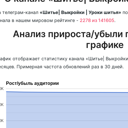
 телеграм-канал
«Шитье| Выкройки | Уроки шитья»
по
нала в нашем мировом рейтинге -
2278 из 141605
.
Анализ прироста/убыли 
графике
афик отображает статистику канала «Шитье| Выкройки 
сяцев. Примерная частота обновлений раз в 30 дней.
Рост/убыль аудитории
0K
0K
0K