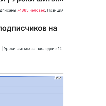
дписаны
74885 человек
. Позиция
подписчиков на
| Уроки шитья» за последние 12
Date
Date