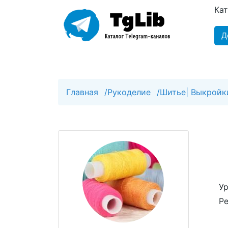
Ка
Д
Главная
/
Рукоделие
/
Шитье| Выкройки
Ур
Р