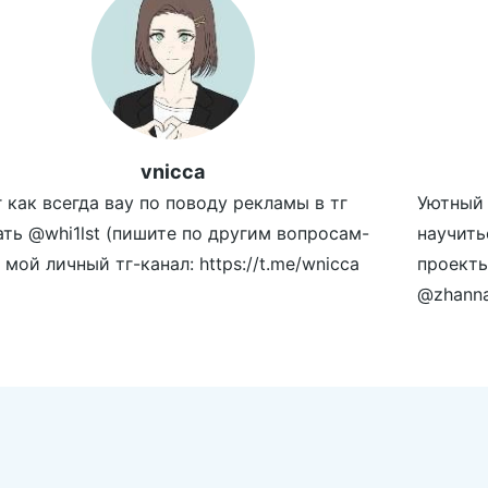
vnicca
г как всегда вау по поводу рекламы в тг
Уютный 
ать @whi1lst (пишите по другим вопросам-
научить
 мой личный тг-канал: https://t.me/wnicca
проекты:
@zhanna