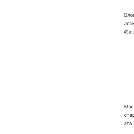
Блог
эле
@al
Мас
стар
эта 