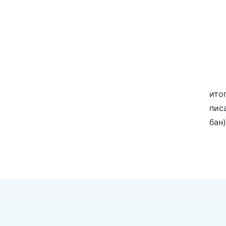
ито
пис
бан)