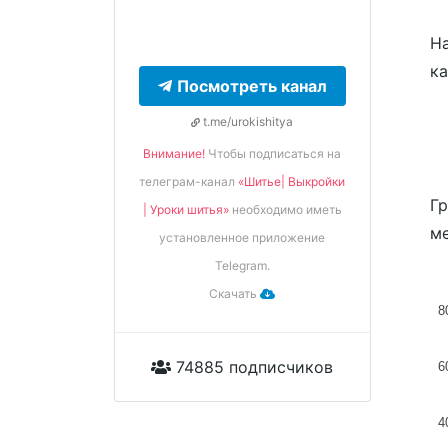
На
ка
Посмотреть канал
t.me/urokishitya
Внимание!
Чтобы подписаться на
телеграм-канал
«Шитье| Выкройки
Гр
| Уроки шитья»
необходимо иметь
ме
установленное приложение
Telegram.
Скачать
8
74885 подписчиков
6
4