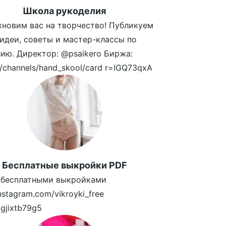
Школа рукоделия
новим вас на творчество! Публикуем
идеи, советы и мастер-классы по
ию. Директор: @psaikero Биржа:
in/channels/hand_skool/card r=IGQ73qxA
Бесплатные выкройки PDF
 бесплатными выкройками
instagram.com/vikroyki_free
2gjixtb79g5