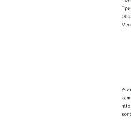
Пол
При
Обр
Мен
Учи
каж
htt
воп