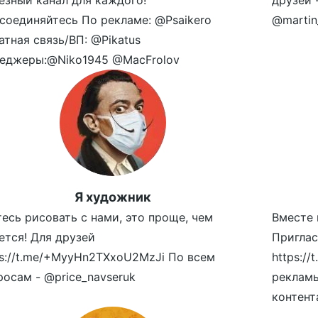
езный канал для каждого!
друзей 
соединяйтесь По рекламе: @Psaikero
@martin
атная связь/ВП: @Pikatus
еджеры:@Niko1945 @MacFrolov
Я художник
тесь рисовать с нами, это проще, чем
Вместе 
ется! Для друзей
Приглас
ps://t.me/+MyyHn2TXxoU2MzJi По всем
https://
росам - @price_navseruk
реклам
контент