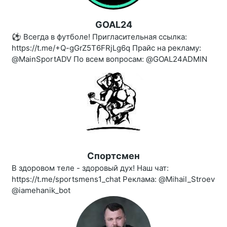
GOAL24
⚽️ Всегда в футболе! Пригласительная ссылка:
https://t.me/+Q-gGrZ5T6FRjLg6q Прайс на рекламу:
@MainSportADV По всем вопросам: @GOAL24ADMIN
Спортсмен
В здоровом теле - здоровый дух! Наш чат:
https://t.me/sportsmens1_chat Реклама: @Mihail_Stroev
@iamehanik_bot