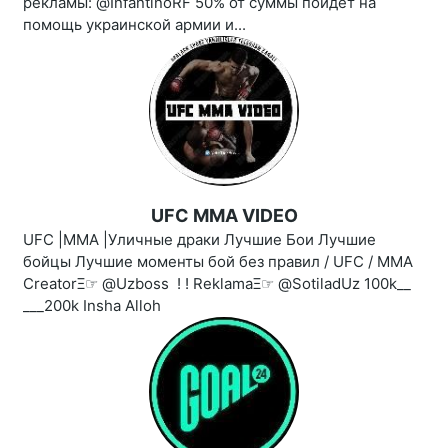
рекламы: @InfantinoRF 50% от суммы пойдет на
помощь украинской армии и...
UFC MMA VIDEO
UFC |MMA |Уличные драки Лучшие Бои Лучшие
бойцы Лучшие моменты бой без правил / UFC / MMA
CreatorΞ☞ @Uzboss ‍ ! ! ReklamaΞ☞ @SotiladUz 100k__
___200k Insha Alloh