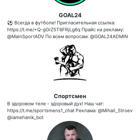
GOAL24
⚽️ Всегда в футболе! Пригласительная ссылка:
https://t.me/+Q-gGrZ5T6FRjLg6q Прайс на рекламу:
@MainSportADV По всем вопросам: @GOAL24ADMIN
Спортсмен
В здоровом теле - здоровый дух! Наш чат:
https://t.me/sportsmens1_chat Реклама: @Mihail_Stroev
@iamehanik_bot