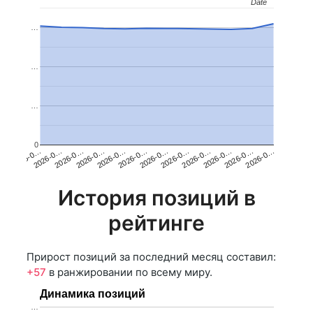
Date
Date
…
…
…
0
2026-0…
2026-0…
2026-0…
2026-0…
2026-0…
2026-0…
2026-0…
2026-0…
2026-0…
2026-0…
2026-0…
2026-0…
История позиций в
рейтинге
Прирост позиций за последний месяц составил:
+57
в ранжировании по всему миру.
Динамика позиций
…