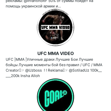
рекламы: @InfantinoRF 50% от суммы пойдет на
помощь украинской армии и...
UFC MMA VIDEO
UFC |MMA |Уличные драки Лучшие Бои Лучшие
бойцы Лучшие моменты бой без правил / UFC / MMA
CreatorΞ☞ @Uzboss ‍ ! ! ReklamaΞ☞ @SotiladUz 100k__
___200k Insha Alloh