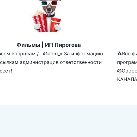
Фильмы | ИП Пирогова
всем вопросам / : @adm_v За информацию
⚠️Все ф
ссылкам администрация ответственности
програм
есет!
@Coope
КАНАЛА