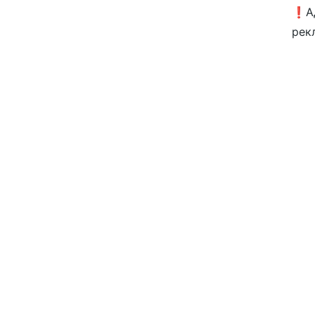
❗️А
рек