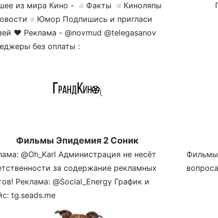
шее из мира Кино - ◽️Факты ◽️Киноляпы
овости◽️Юмор Подпишись и пригласи
зей ❤️ Реклама - @novmud @telegasanov
еджеры без оплаты :
Фильмы Эпидемия 2 Соник
лама: @Oh_Karl Администрация не несёт
Фильмы 
етственности за содержание рекламных
вопроса
тов! Реклама: @Social_Energy График и
с: tg.seads.me