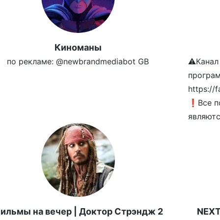
Киноманы
по рекламе: @newbrandmediabot GB
⚠️Канал
програм
https:/
❗️Все п
являются
ильмы на вечер | Доктор Стрэндж 2
NEXT