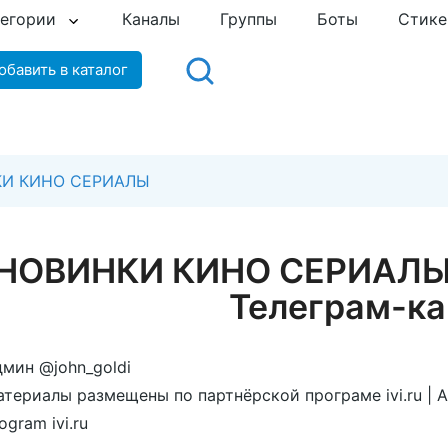
тегории
Каналы
Группы
Боты
Стик
обавить в каталог
И КИНО СЕРИАЛЫ
НОВИНКИ КИНО СЕРИАЛЫ
Телеграм-ка
мин @john_goldi
териалы размещены по партнёрской програме ivi.ru | All 
ogram ivi.ru