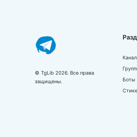
Раз
Кана
Групп
© TgLib 2026. Все права
Боты
защищены.
Стик