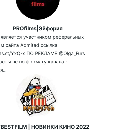
PROfilms|Эйфория
 является участником реферальных
м сайта Admitad ссылка
/fas.st/YxQ-x ПО РЕКЛАМЕ @Olga_Furs
осты не по формату канала -
...
BESTFILM | НОВИНКИ КИНО 2022