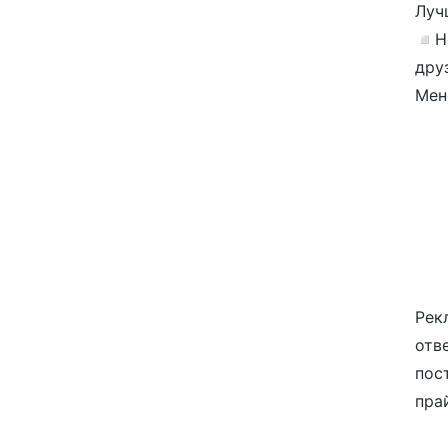
Луч
◽️Н
дру
Мен
Рек
отв
пос
прай