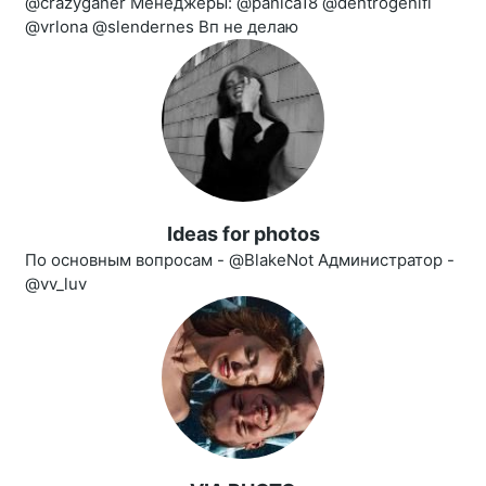
@crazyganer Менеджеры: @panica18 @dentrogenifi
@vrlona @slendernes Вп не делаю
Ideas for photos
По основным вопросам - @BlakeNot Администратор -
@vv_luv