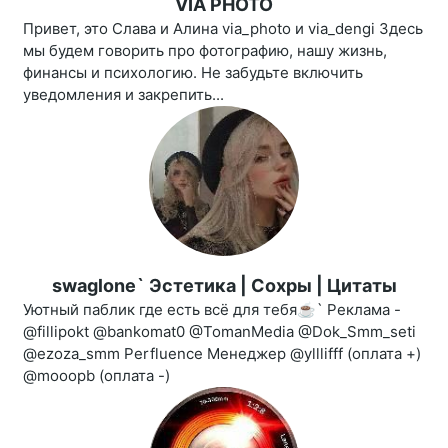
VIA PHOTO
Привет, это Слава и Алина via_photo и via_dengi Здесь
мы будем говорить про фотографию, нашу жизнь,
финансы и психологию. Не забудьте включить
уведомления и закрепить...
swaglone` Эстетика | Сохры | Цитаты
Уютный паблик где есть всё для тебя☕️` Реклама -
@fillipokt @bankomat0 @TomanMedia @Dok_Smm_seti
@ezoza_smm Perfluence Менеджер @ylllifff (оплата +)
@mooopb (оплата -)