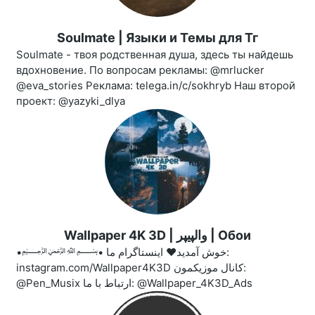
Soulmate | Языки и Темы для Тг
Soulmate - твоя родственная душа, здесь ты найдешь
вдохновение. По вопросам рекламы: @mrlucker
@eva_stories Реклама: telega.in/c/sokhryb Наш второй
проект: @yazyki_dlya
Wallpaper 4K 3D | والپیپر | Обои
•﷽• خوش آمدید♥️ اینستاگرام ما:
instagram.com/Wallpaper4K3D کانال موزیکمون:
@Pen_Musix ارتباط با ما: @Wallpaper_4K3D_Ads