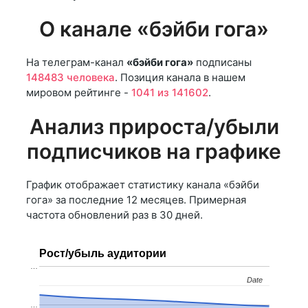
О канале «бэйби гога»
На телеграм-канал
«бэйби гога»
подписаны
148483 человека
. Позиция канала в нашем
мировом рейтинге -
1041 из 141602
.
Анализ прироста/убыли
подписчиков на графике
График отображает статистику канала «бэйби
гога» за последние 12 месяцев. Примерная
частота обновлений раз в 30 дней.
Рост/убыль аудитории
…
Date
Date
…