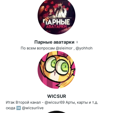
Парные аватарки ‍♀️
По всем вопросам @sleimor , @yohhoh
WICSUR
Итак Второй канал - @wicsur69 Арты, карты и т.д.
сюда ➡️ @wicsurlive