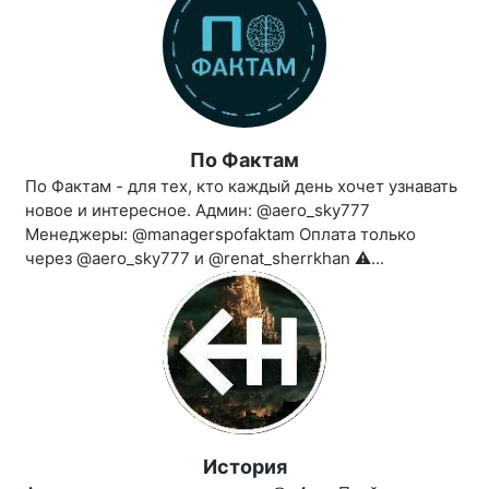
По Фактам
По Фактам - для тех, кто каждый день хочет узнавать
новое и интересное. Админ: @aero_sky777
Менеджеры: @managerspofaktam Оплата только
через @aero_sky777 и @renat_sherrkhan ⚠️...
История