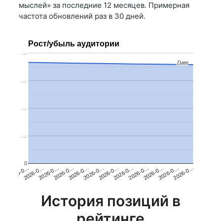
мыслей» за последние 12 месяцев. Примерная
частота обновлений раз в 30 дней.
Рост/убыль аудитории
…
Date
Date
…
…
…
0
2026-0…
2026-0…
2026-0…
2026-0…
2026-0…
2026-0…
2026-0…
2026-0…
2026-0…
2026-0…
2026-0…
2026-0…
История позиций в
рейтинге