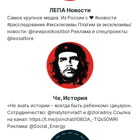
ЛЕПА Новости
Самое крупное медиа. Из России с ❤️ #новости
#расследование #эксклюзивы Платим за эксклюзивы/
новости: @newpostkostibot Реклама и спецпроекты:
@leosaltore
Че, История
«Не знать истории – всегда быть ребенком» Цицерон.
Сотрудничество: @matytsinvlad1 и @zloradniy Ссылка
на канал: https://t.me/joinchat/IG6l2A_-TQs5OWRi
Реклама: @Social_Energy