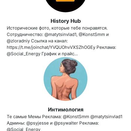
History Hub
Исторические фото, которые тебе понравятся.
Сотрудничество: @matytsinvlad1, @KonstSmm и
@zloradniy Ссылка на канал:
https://t.me/joinchat/YVQUOhvVXSZhOGEy Реклама:
@Social_Energy График и прайс...
Интимология
Те самые Мемы Реклама: @KonstSmm @matytsinvlad1
Админы: @psyjesse и @psywalter Реклама:
@Social_Energy