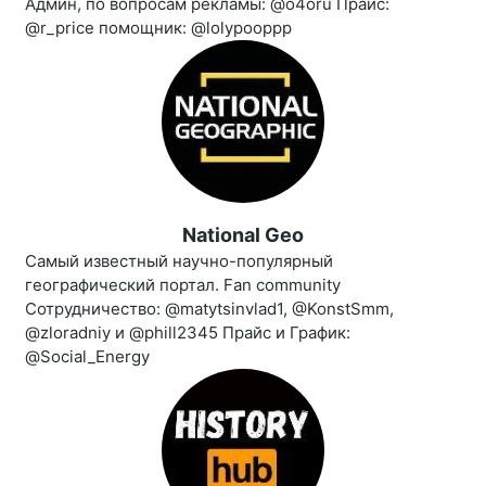
Админ, по вопросам рекламы: @o4oru Прайс:
@r_price помощник: @lolypooppp
National Geo
Самый известный научно-популярный
географический портал. Fan community
Сотрудничество: @matytsinvlad1, @KonstSmm,
@zloradniy и @phill2345 Прайс и График:
@Social_Energy