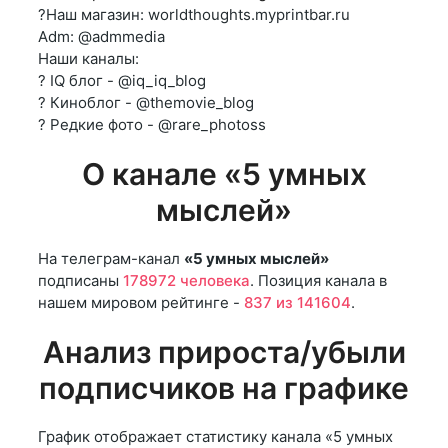
?Наш магазин: worldthoughts.myprintbar.ru
Adm: @admmedia
Наши каналы:
? IQ блог - @iq_iq_blog
? Киноблог - @themovie_blog
? Редкие фото - @rare_photoss
О канале «5 умных
мыслей»
На телеграм-канал
«5 умных мыслей»
подписаны
178972 человека
. Позиция канала в
нашем мировом рейтинге -
837 из 141604
.
Анализ прироста/убыли
подписчиков на графике
График отображает статистику канала «5 умных