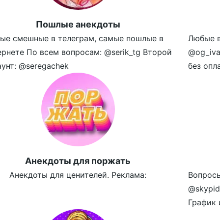
Пошлые анекдоты
ые смешные в телеграм, самые пошлые в
Любые в
ернете По всем вопросам: @serik_tg Второй
@og_iva
аунт: @seregachek
без опл
Aнекдоты для поржать
Анекдоты для ценителей. Реклама:
Вопросы
@skypid
График 