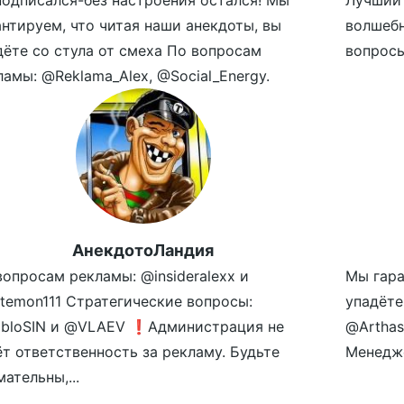
подписался-без настроения остался! Мы
Лучший 
антируем, что читая наши анекдоты, вы
волшеб
дёте со стула от смеха По вопросам
вопросы
ламы: @Reklama_Alex, @Social_Energy.
АнекдотоЛандия
вопросам рекламы: @insideralexx и
Мы гара
temon111 Стратегические вопросы:
упадёте
bloSIN и @VLAEV ❗️Администрация не
@Arthas
ёт ответственность за рекламу. Будьте
Менедже
ательны,...