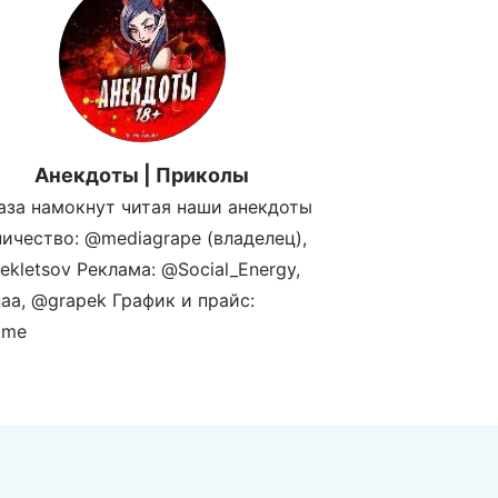
Анекдоты | Приколы
аза намокнут читая наши анекдоты
ичество: @mediagrape (владелец),
kletsov Реклама: @Social_Energy,
aa, @grapek График и прайс:
.me