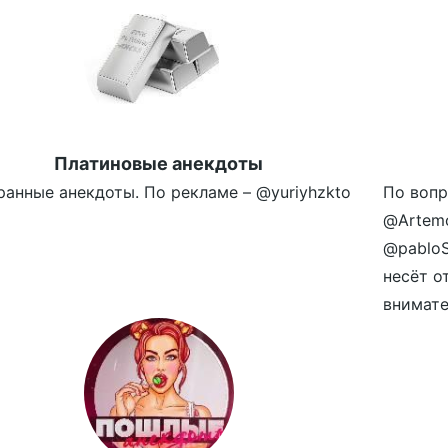
Платиновые анекдоты
ранные анекдоты. По рекламе – @yuriyhzkto
По вопр
@Artemo
@pablo
несёт о
внимател