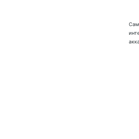
Сам
инт
акк