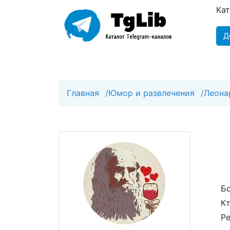
Ка
Д
Главная
/
Юмор и развлечения
/
Леона
Бо
Кт
Ре