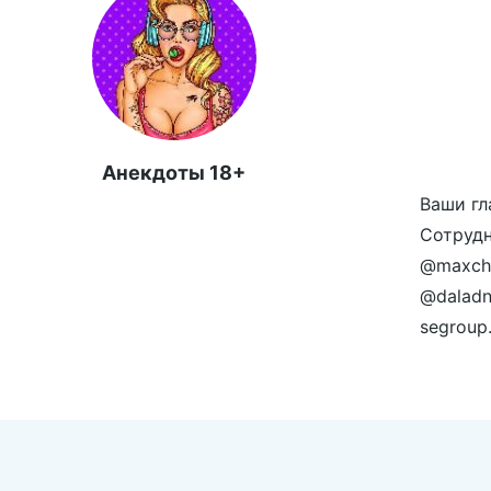
Анекдоты 18+
Ваши гл
Сотрудн
@maxche
@daladn
segroup