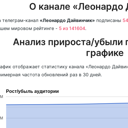
О канале «Леонардо
 телеграм-канал
«Леонардо Дайвинчик»
подписаны
54
ашем мировом рейтинге -
5 из 141604
.
Анализ прироста/убыли 
графике
афик отображает статистику канала «Леонардо Дайвин
имерная частота обновлений раз в 30 дней.
Рост/убыль аудитории
6M
4M