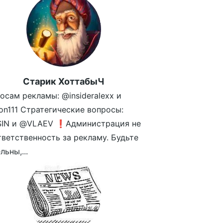
Старик ХоттабыЧ
осам рекламы: @insideralexx и
n111 Стратегические вопросы:
SIN и @VLAEV ❗️Администрация не
тветственность за рекламу. Будьте
ьны,...