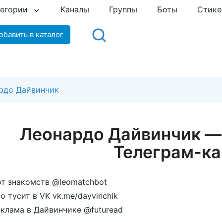
тегории
Каналы
Группы
Боты
Стик
обавить в каталог
рдо Дайвинчик
Леонардо Дайвинчик 
Телеграм-ка
т знакомств @leomatchbot
о тусит в VK vk.me/dayvinchik
клама в Дайвинчике @futuread