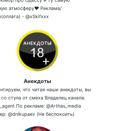
юмор про Одессу и ту самую
ную атмосферу❤ Реклама/
(оплата) - @xSkifxxx
Анекдоты
нтируем, что читая наши анекдоты, вы
 со стула от смеха Владелец канала:
_agent По рекламе: @Arthas_media
р: @dnlkupaev (Не беспокоить)