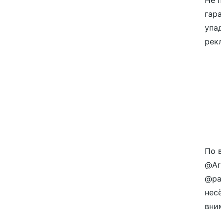
Не 
гар
упа
рек
По 
@Ar
@pa
нес
вним