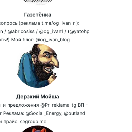
Газетёнка
опросы(реклама t.me/og_ivan_r ):
n / @abricosiss / @og_ivan1 / (@yatohp
аты!) Мой блог: @og_ivan_blog
Дерзкий Мойша
 и предложения @Pr_reklama_tg ВП -
r Реклама: @Social_Energy, @outland
и прайс: segroup.me