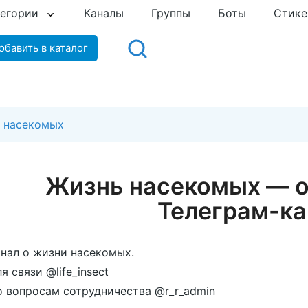
тегории
Каналы
Группы
Боты
Стик
обавить в каталог
 насекомых
Жизнь насекомых — 
Телеграм-ка
нал о жизни насекомых.
я связи @life_insect
 вопросам сотрудничества @r_r_admin