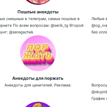
Пошлые анекдоты
ые смешные в телеграм, самые пошлые в
Любые в
ернете По всем вопросам: @serik_tg Второй
@og_iva
аунт: @seregachek
без опл
Aнекдоты для поржать
Анекдоты для ценителей. Реклама:
Вопросы
@skypid
График 