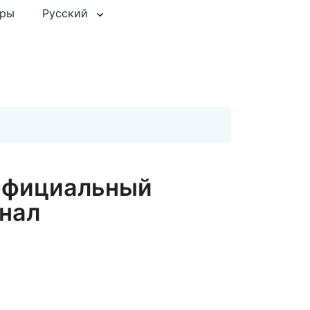
еры
Русский
официальный
нал