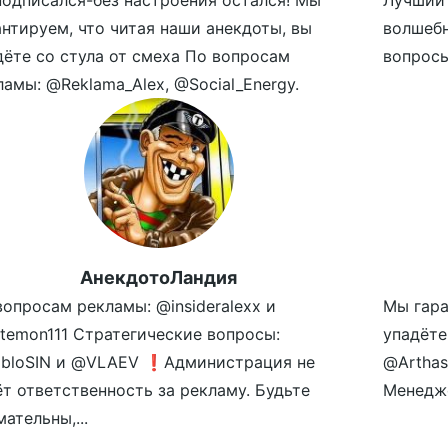
подписался-без настроения остался! Мы
Лучший 
антируем, что читая наши анекдоты, вы
волшеб
дёте со стула от смеха По вопросам
вопросы
ламы: @Reklama_Alex, @Social_Energy.
АнекдотоЛандия
вопросам рекламы: @insideralexx и
Мы гара
temon111 Стратегические вопросы:
упадёте
bloSIN и @VLAEV ❗️Администрация не
@Arthas
ёт ответственность за рекламу. Будьте
Менедже
ательны,...