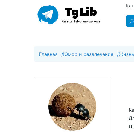
Ка
Д
Главная
/
Юмор и развлечения
/
Жизнь
Ка
Дл
По