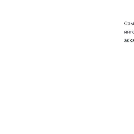
Сам
инт
акк