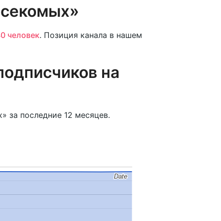
асекомых»
0 человек
. Позиция канала в нашем
подписчиков на
» за последние 12 месяцев.
Date
Date