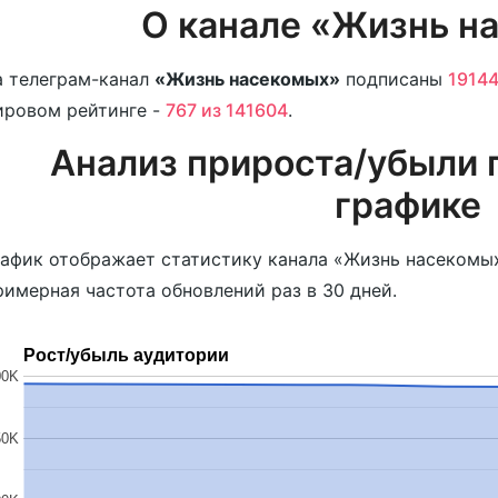
О канале «Жизнь н
 телеграм-канал
«Жизнь насекомых»
подписаны
19144
ировом рейтинге -
767 из 141604
.
Анализ прироста/убыли 
графике
афик отображает статистику канала «Жизнь насекомых
имерная частота обновлений раз в 30 дней.
Рост/убыль аудитории
00K
50K