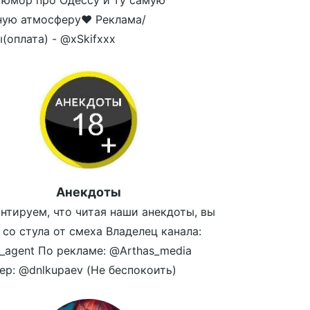
юмор про Одессу и ту самую
ную атмосферу❤ Реклама/
(оплата) - @xSkifxxx
Анекдоты
нтируем, что читая наши анекдоты, вы
 со стула от смеха Владелец канала:
_agent По рекламе: @Arthas_media
р: @dnlkupaev (Не беспокоить)