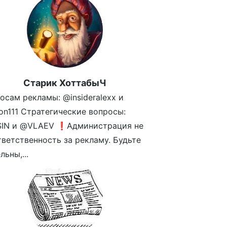
Старик ХоттабыЧ
осам рекламы: @insideralexx и
n111 Стратегические вопросы:
SIN и @VLAEV ❗️Администрация не
тветственность за рекламу. Будьте
ьны,...