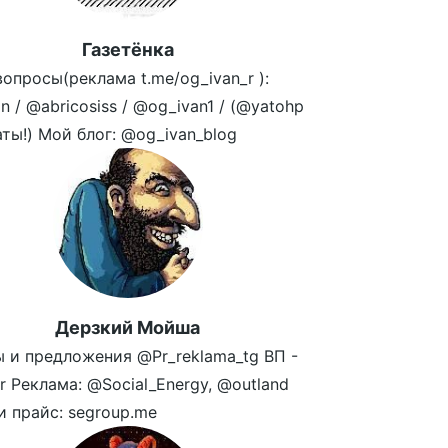
Газетёнка
опросы(реклама t.me/og_ivan_r ):
n / @abricosiss / @og_ivan1 / (@yatohp
аты!) Мой блог: @og_ivan_blog
Дерзкий Мойша
 и предложения @Pr_reklama_tg ВП -
r Реклама: @Social_Energy, @outland
и прайс: segroup.me