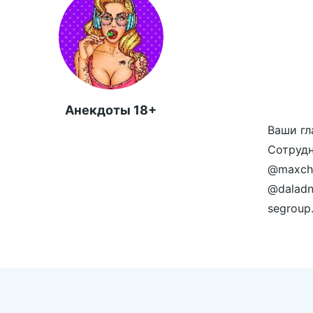
Анекдоты 18+
Ваши гл
Сотрудн
@maxche
@daladn
segroup