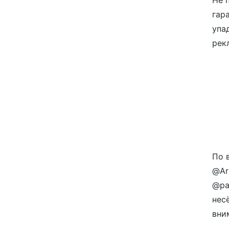
Не 
гар
упа
рек
По 
@Ar
@pa
нес
вним