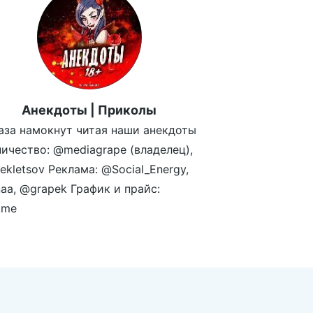
Анекдоты | Приколы
аза намокнут читая наши анекдоты
ичество: @mediagrape (владелец),
kletsov Реклама: @Social_Energy,
aa, @grapek График и прайс:
.me