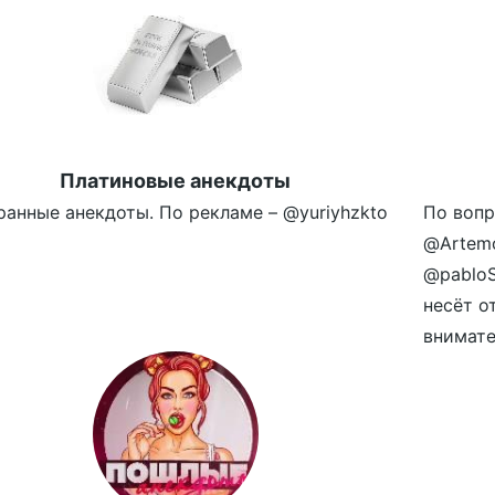
Платиновые анекдоты
ранные анекдоты. По рекламе – @yuriyhzkto
По вопр
@Artemo
@pablo
несёт о
внимател