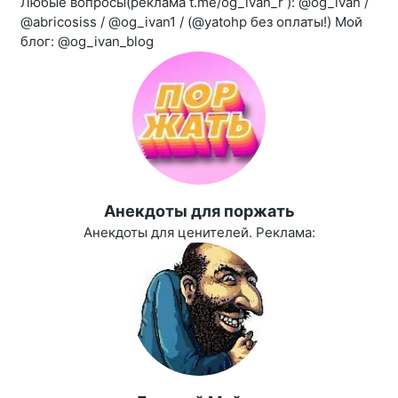
Любые вопросы(реклама t.me/og_ivan_r ): @og_ivan /
@abricosiss / @og_ivan1 / (@yatohp без оплаты!) Мой
блог: @og_ivan_blog
Aнекдоты для поржать
Анекдоты для ценителей. Реклама: