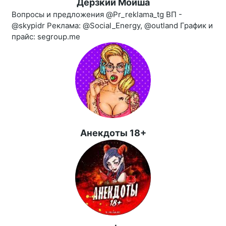
Дерзкий Мойша
Вопросы и предложения @Pr_reklama_tg ВП -
@skypidr Реклама: @Social_Energy, @outland График и
прайс: segroup.me
Анекдоты 18+