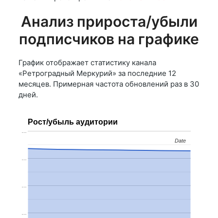
Анализ прироста/убыли
подписчиков на графике
График отображает статистику канала
«Ретроградный Меркурий» за последние 12
месяцев. Примерная частота обновлений раз в 30
дней.
Рост/убыль аудитории
…
Date
Date
…
…
…