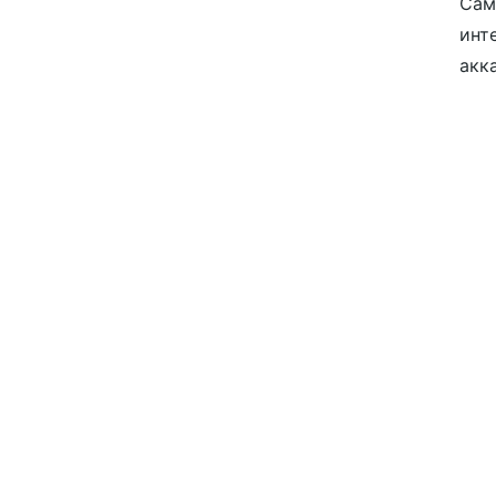
Сам
инт
акк