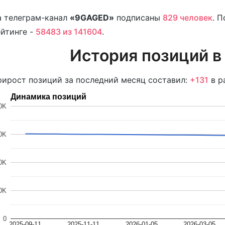
 телеграм-канал
«9GAGED»
подписаны
829 человек
. 
йтинге -
58483 из 141604
.
История позиций в
ирост позиций за последний месяц составил:
+131
в р
Динамика позиций
0K
0K
0K
0K
0
2025-09-11
2025-11-11
2026-01-05
2026-03-05