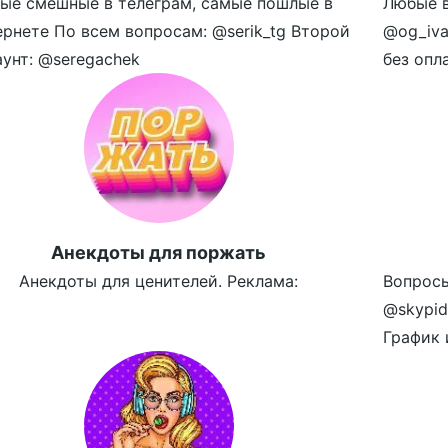
ые смешные в телеграм, самые пошлые в
Любые в
ернете По всем вопросам: @serik_tg Второй
@og_iva
аунт: @seregachek
без опл
Aнекдоты для поржать
Анекдоты для ценителей. Реклама:
Вопросы
@skypid
График 