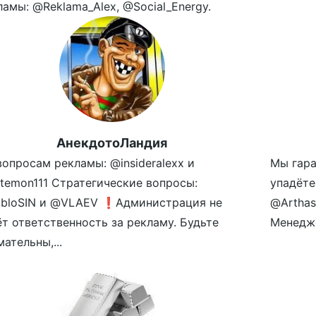
ламы: @Reklama_Alex, @Social_Energy.
АнекдотоЛандия
вопросам рекламы: @insideralexx и
Мы гара
temon111 Стратегические вопросы:
упадёте
bloSIN и @VLAEV ❗️Администрация не
@Arthas
ёт ответственность за рекламу. Будьте
Менедже
ательны,...