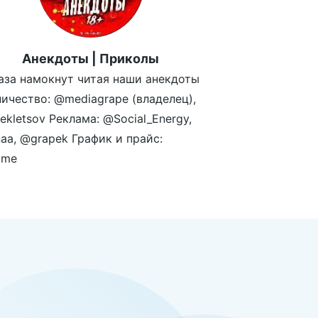
Анекдоты | Приколы
аза намокнут читая наши анекдоты
ичество: @mediagrape (владелец),
kletsov Реклама: @Social_Energy,
aa, @grapek График и прайс:
.me