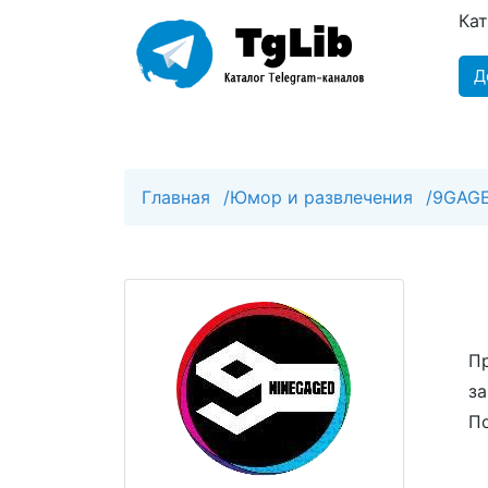
Ка
Д
Главная
/
Юмор и развлечения
/
9GAG
Пр
за
По