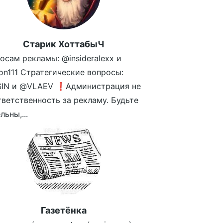
Старик ХоттабыЧ
осам рекламы: @insideralexx и
n111 Стратегические вопросы:
SIN и @VLAEV ❗️Администрация не
тветственность за рекламу. Будьте
ьны,...
Газетёнка