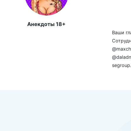
Анекдоты 18+
Ваши гл
Сотрудн
@maxche
@daladn
segroup