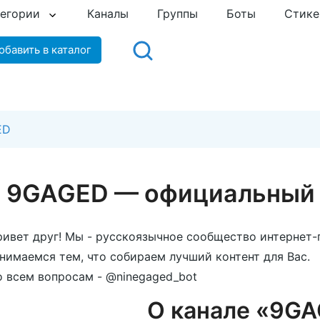
тегории
Каналы
Группы
Боты
Стик
обавить в каталог
ED
9GAGED — официальный 
ивет друг! Мы - русскоязычное сообщество интернет
нимаемся тем, что собираем лучший контент для Вас.
 всем вопросам - @ninegaged_bot
О канале «9G