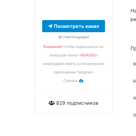
На
ре
Посмотреть канал
t.me/ninegaged
Внимание!
Чтобы подписаться на
Пр
телеграм-канал
«9GAGED»
необходимо иметь установленное
8
приложение Telegram.
Скачать
6
4
829 подписчиков
2