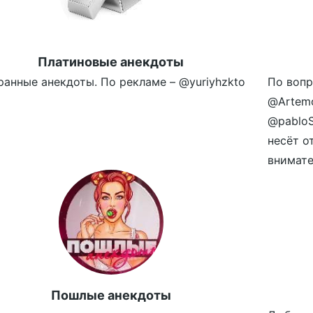
Платиновые анекдоты
ранные анекдоты. По рекламе – @yuriyhzkto
По вопр
@Artemo
@pablo
несёт о
внимател
Пошлые анекдоты