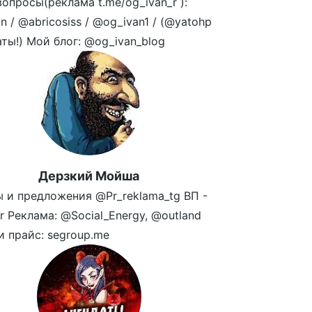
опросы(реклама t.me/og_ivan_r ):
n / @abricosiss / @og_ivan1 / (@yatohp
аты!) Мой блог: @og_ivan_blog
Дерзкий Мойша
 и предложения @Pr_reklama_tg ВП -
r Реклама: @Social_Energy, @outland
и прайс: segroup.me