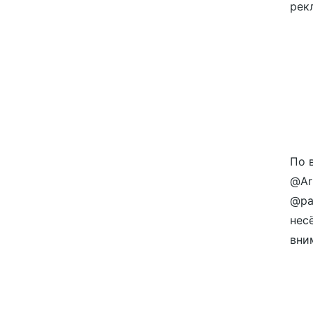
рек
По 
@Ar
@pa
нес
вним