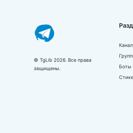
Раз
Кана
Групп
© TgLib 2026. Все права
Боты
защищены.
Стик