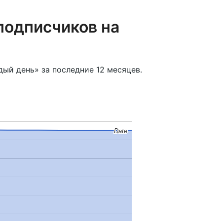
подписчиков на
ый день» за последние 12 месяцев.
Date
Date