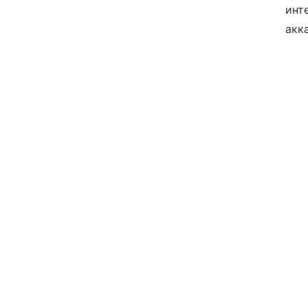
инт
акк