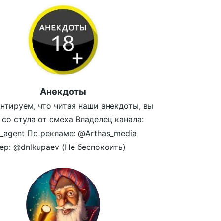
Анекдоты
нтируем, что читая наши анекдоты, вы
 со стула от смеха Владелец канала:
_agent По рекламе: @Arthas_media
р: @dnlkupaev (Не беспокоить)