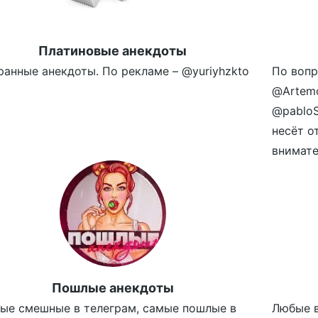
Платиновые анекдоты
ранные анекдоты. По рекламе – @yuriyhzkto
По вопр
@Artemo
@pablo
несёт о
внимател
Пошлые анекдоты
ые смешные в телеграм, самые пошлые в
Любые в