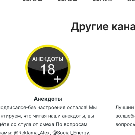
Другие кан
Анекдоты
подписался-без настроения остался! Мы
Лучший 
антируем, что читая наши анекдоты, вы
волшеб
дёте со стула от смеха По вопросам
вопросы
ламы: @Reklama_Alex, @Social_Energy.