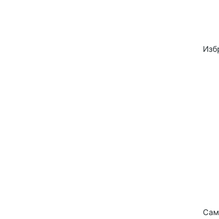
Изб
Сам