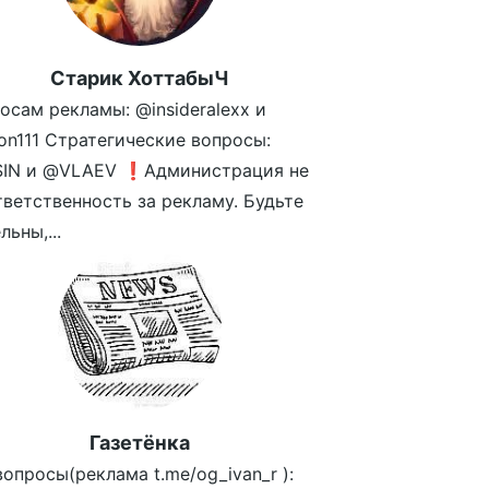
Старик ХоттабыЧ
осам рекламы: @insideralexx и
n111 Стратегические вопросы:
SIN и @VLAEV ❗️Администрация не
тветственность за рекламу. Будьте
ьны,...
Газетёнка
опросы(реклама t.me/og_ivan_r ):