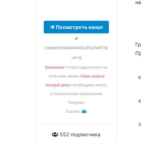
н
Посмотреть канал
Гр
t.me/joinchat/AAAAAEUZEu2w977jk
Пр
_yo-g
Внимание!
Чтобы подписаться на
телеграм-канал
«Одна задача
6
каждый день»
необходимо иметь
установленное приложение
4
Telegram.
Скачать
2
552 подписчика