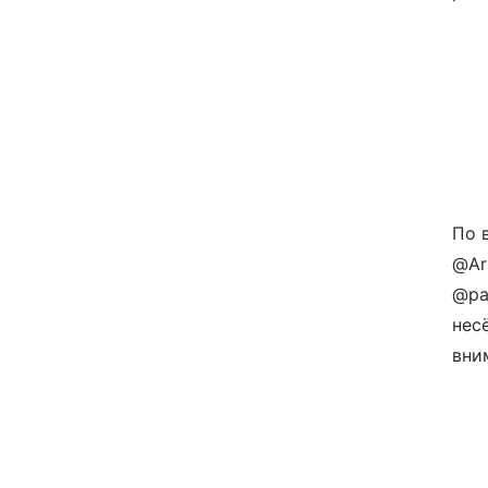
По 
@Ar
@pa
нес
вним