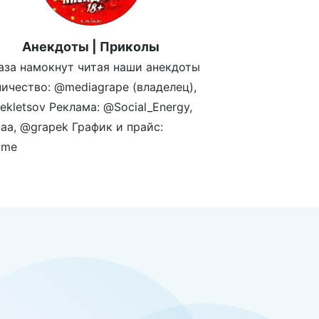
Анекдоты | Приколы
аза намокнут читая наши анекдоты
ичество: @mediagrape (владелец),
kletsov Реклама: @Social_Energy,
aa, @grapek График и прайс:
.me