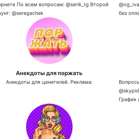
ернете По всем вопросам: @serik_tg Второй
@og_iva
аунт: @seregachek
без опл
Aнекдоты для поржать
Анекдоты для ценителей. Реклама:
Вопросы
@skypid
График 