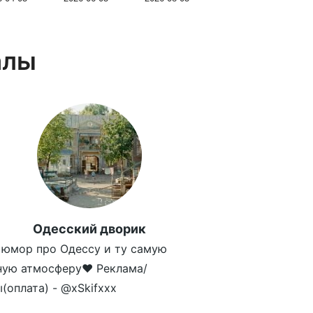
алы
Одесский дворик
юмор про Одессу и ту самую
ную атмосферу❤ Реклама/
(оплата) - @xSkifxxx