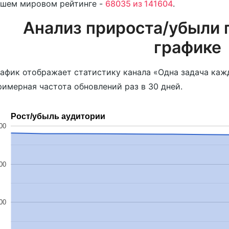
ашем мировом рейтинге -
68035 из 141604
.
Анализ прироста/убыли 
графике
афик отображает статистику канала «Одна задача кажд
имерная частота обновлений раз в 30 дней.
Рост/убыль аудитории
00
00
00