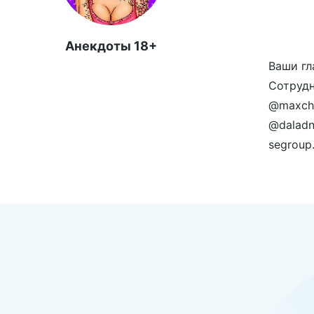
Анекдоты 18+
Ваши гл
Сотрудн
@maxche
@daladn
segroup