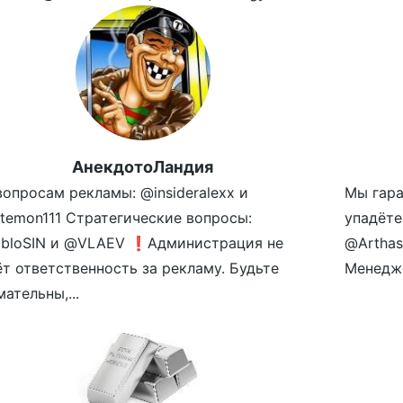
АнекдотоЛандия
вопросам рекламы: @insideralexx и
Мы гара
temon111 Стратегические вопросы:
упадёте
bloSIN и @VLAEV ❗️Администрация не
@Arthas
ёт ответственность за рекламу. Будьте
Менедже
ательны,...