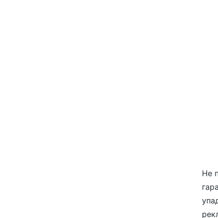
Не 
гар
упа
рек