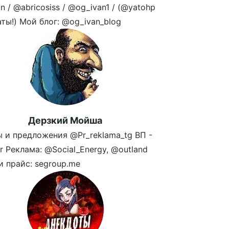
n / @abricosiss / @og_ivan1 / (@yatohp
аты!) Мой блог: @og_ivan_blog
Дерзкий Мойша
 и предложения @Pr_reklama_tg ВП -
r Реклама: @Social_Energy, @outland
и прайс: segroup.me