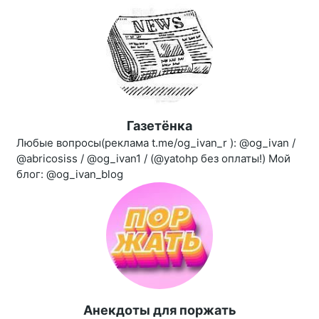
Газетёнка
Любые вопросы(реклама t.me/og_ivan_r ): @og_ivan /
@abricosiss / @og_ivan1 / (@yatohp без оплаты!) Мой
блог: @og_ivan_blog
Aнекдоты для поржать