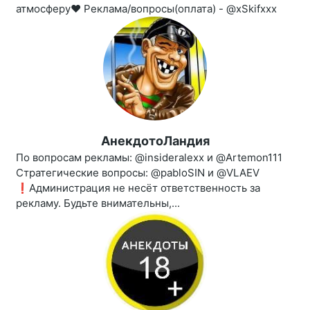
атмосферу❤ Реклама/вопросы(оплата) - @xSkifxxx
АнекдотоЛандия
По вопросам рекламы: @insideralexx и @Artemon111
Стратегические вопросы: @pabloSIN и @VLAEV
❗️Администрация не несёт ответственность за
рекламу. Будьте внимательны,...