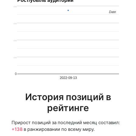
Рост/убыль аудитории
…
Date
Date
…
…
…
0
2022-09-13
История позиций в
рейтинге
Прирост позиций за последний месяц составил:
+138
в ранжировании по всему миру.