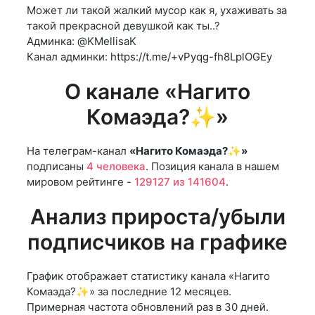
Может ли такой жалкий мусор как я, ухаживать за
такой прекрасной девушкой как ты..?
Админка: @KMellisaK
Канал админки:
https://t.me/+vPyqg-fh8LplOGEy
О канале «Нагито
Комаэда?✨»
На телеграм-канал
«Нагито Комаэда?✨»
подписаны
4 человека
. Позиция канала в нашем
мировом рейтинге -
129127 из 141604
.
Анализ прироста/убыли
подписчиков на графике
График отображает статистику канала «Нагито
Комаэда?✨» за последние 12 месяцев.
Примерная частота обновлений раз в 30 дней.