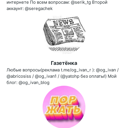
интернете По всем вопросам: @serik_tg Второй
аккаунт: @seregachek
Газетёнка
Любые вопросы(реклама t.me/og_ivan_r ): @og_ivan /
@abricosiss / @og_ivan1 / (@yatohp без оплаты!) Мой
блог: @og_ivan_blog