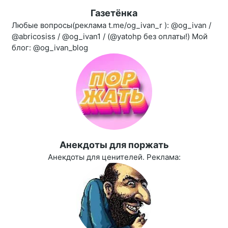
Газетёнка
Любые вопросы(реклама t.me/og_ivan_r ): @og_ivan /
@abricosiss / @og_ivan1 / (@yatohp без оплаты!) Мой
блог: @og_ivan_blog
Aнекдоты для поржать
Анекдоты для ценителей. Реклама: