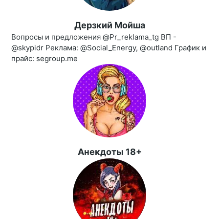
Дерзкий Мойша
Вопросы и предложения @Pr_reklama_tg ВП -
@skypidr Реклама: @Social_Energy, @outland График и
прайс: segroup.me
Анекдоты 18+