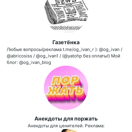
Газетёнка
Любые вопросы(реклама t.me/og_ivan_r ): @og_ivan /
@abricosiss / @og_ivan1 / (@yatohp без оплаты!) Мой
блог: @og_ivan_blog
Aнекдоты для поржать
Анекдоты для ценителей. Реклама: