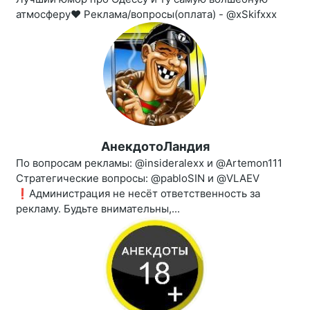
атмосферу❤ Реклама/вопросы(оплата) - @xSkifxxx
АнекдотоЛандия
По вопросам рекламы: @insideralexx и @Artemon111
Стратегические вопросы: @pabloSIN и @VLAEV
❗️Администрация не несёт ответственность за
рекламу. Будьте внимательны,...