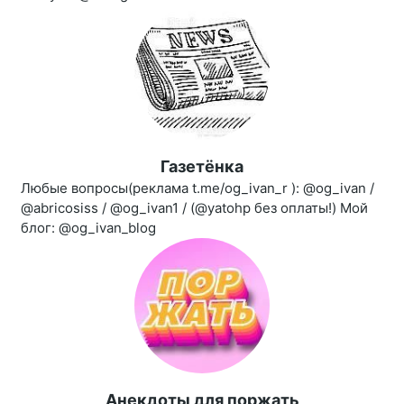
Газетёнка
Любые вопросы(реклама t.me/og_ivan_r ): @og_ivan /
@abricosiss / @og_ivan1 / (@yatohp без оплаты!) Мой
блог: @og_ivan_blog
Aнекдоты для поржать