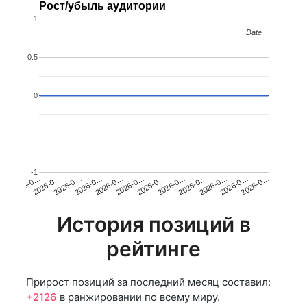
Рост/убыль аудитории
1
Date
Date
0.5
0
-…
-1
2026-0…
2026-0…
2026-0…
2026-0…
2026-0…
2026-0…
2026-0…
2026-0…
2026-0…
2026-0…
2026-0…
2026-0…
История позиций в
рейтинге
Прирост позиций за последний месяц составил:
+2126
в ранжировании по всему миру.