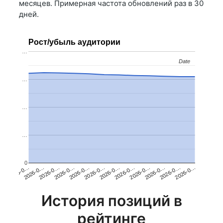
месяцев. Примерная частота обновлений раз в 30
дней.
Рост/убыль аудитории
…
Date
Date
…
…
…
0
2026-0…
2026-0…
2026-0…
2026-0…
2026-0…
2026-0…
2026-0…
2026-0…
2026-0…
2026-0…
2026-0…
2026-0…
История позиций в
рейтинге