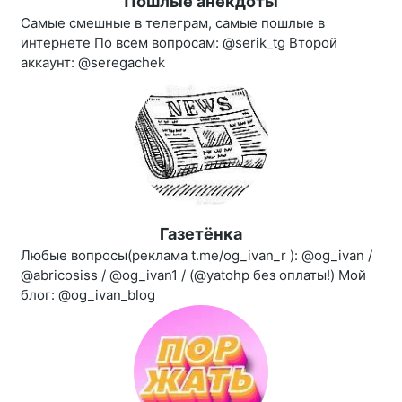
Пошлые анекдоты
Самые смешные в телеграм, самые пошлые в
интернете По всем вопросам: @serik_tg Второй
аккаунт: @seregachek
Газетёнка
Любые вопросы(реклама t.me/og_ivan_r ): @og_ivan /
@abricosiss / @og_ivan1 / (@yatohp без оплаты!) Мой
блог: @og_ivan_blog