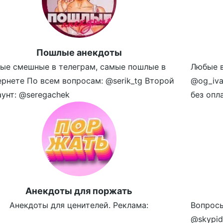
Пошлые анекдоты
ые смешные в телеграм, самые пошлые в
Любые в
ернете По всем вопросам: @serik_tg Второй
@og_iva
аунт: @seregachek
без опл
Aнекдоты для поржать
Анекдоты для ценителей. Реклама:
Вопросы
@skypid