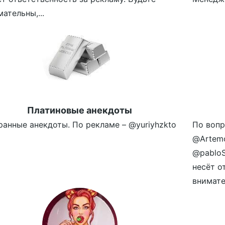
ательны,...
Платиновые анекдоты
ранные анекдоты. По рекламе – @yuriyhzkto
По вопр
@Artemo
@pablo
несёт о
внимател