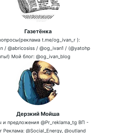
Газетёнка
опросы(реклама t.me/og_ivan_r ):
n / @abricosiss / @og_ivan1 / (@yatohp
аты!) Мой блог: @og_ivan_blog
Дерзкий Мойша
 и предложения @Pr_reklama_tg ВП -
r Реклама: @Social_Energy, @outland