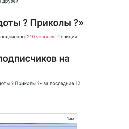
 друзей
доты ? Приколы ?»
подписаны
210 человек
. Позиция
подписчиков на
оты ? Приколы ?» за последние 12
Date
Date