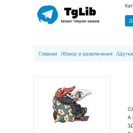
Ка
Д
Главная
/
Юмор и развлечения
/
Шутка
С
А 
З