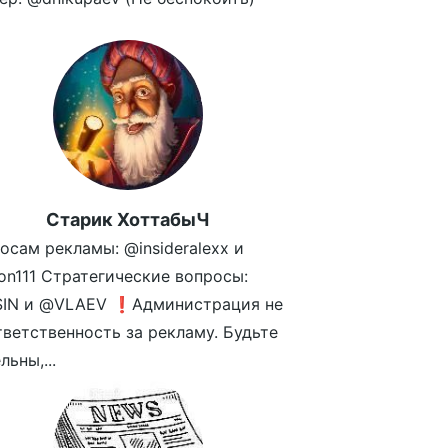
Старик ХоттабыЧ
осам рекламы: @insideralexx и
n111 Стратегические вопросы:
SIN и @VLAEV ❗️Администрация не
тветственность за рекламу. Будьте
ьны,...