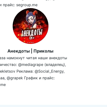
и прайс: segroup.me
Анекдоты | Приколы
аза намокнут читая наши анекдоты
ичество: @mediagrape (владелец),
kletsov Реклама: @Social_Energy,
aa, @grapek График и прайс:
.me