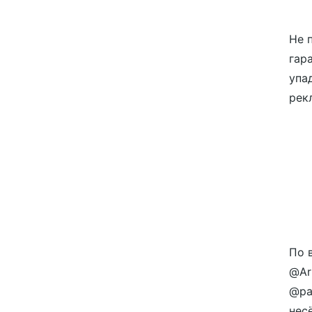
Не 
гар
упа
рек
По 
@Ar
@pa
нес