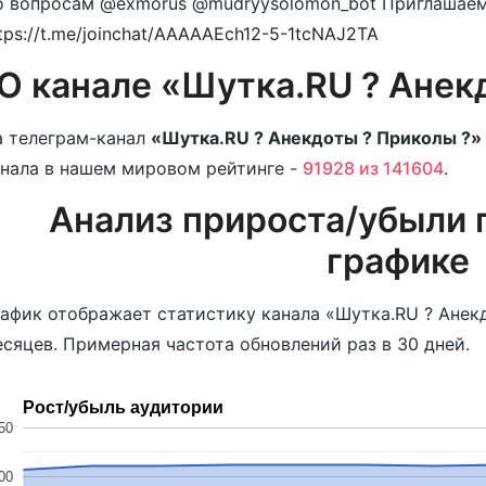
о вопросам @exmorus @mudryysolomon_bot Приглашаем
tps://t.me/joinchat/AAAAAEch12-5-1tcNAJ2TA
О канале «Шутка.RU ? Анек
 телеграм-канал
«Шутка.RU ? Анекдоты ? Приколы ?»
нала в нашем мировом рейтинге -
91928 из 141604
.
Анализ прироста/убыли 
графике
афик отображает статистику канала «Шутка.RU ? Анекд
сяцев. Примерная частота обновлений раз в 30 дней.
Рост/убыль аудитории
50
00