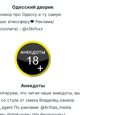
Одесский дворик
юмор про Одессу и ту самую
ную атмосферу❤ Реклама/
(оплата) - @xSkifxxx
Анекдоты
нтируем, что читая наши анекдоты, вы
 со стула от смеха Владелец канала:
_agent По рекламе: @Arthas_media
р: @dnlkupaev (Не беспокоить)