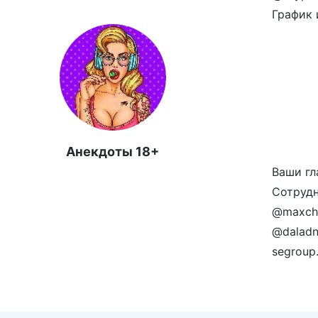
График 
Анекдоты 18+
Ваши гл
Сотрудн
@maxche
@daladn
segroup