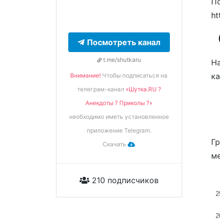
П
ht
Посмотреть канал
t.me/shutkaru
На
ка
Внимание!
Чтобы подписаться на
телеграм-канал
«Шутка.RU ?
Анекдоты ? Приколы ?»
необходимо иметь установленное
приложение Telegram.
Гр
Скачать
ме
210 подписчиков
2
2