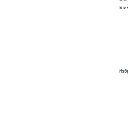
вним
Изб