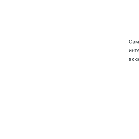
Сам
инт
акк