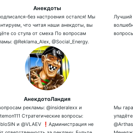
Анекдоты
подписался-без настроения остался! Мы
Лучший 
антируем, что читая наши анекдоты, вы
волшеб
дёте со стула от смеха По вопросам
вопросы
ламы: @Reklama_Alex, @Social_Energy.
АнекдотоЛандия
вопросам рекламы: @insideralexx и
Мы гара
temon111 Стратегические вопросы:
упадёте
bloSIN и @VLAEV ❗️Администрация не
@Arthas
ёт ответственность за рекламу. Будьте
Менедже