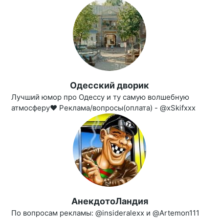
Одесский дворик
Лучший юмор про Одессу и ту самую волшебную
атмосферу❤ Реклама/вопросы(оплата) - @xSkifxxx
АнекдотоЛандия
По вопросам рекламы: @insideralexx и @Artemon111