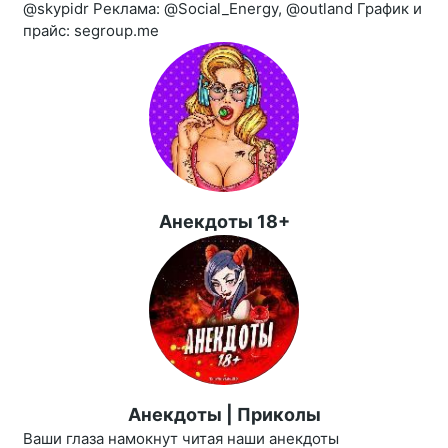
@skypidr Реклама: @Social_Energy, @outland График и
прайс: segroup.me
Анекдоты 18+
Анекдоты | Приколы
Ваши глаза намокнут читая наши анекдоты