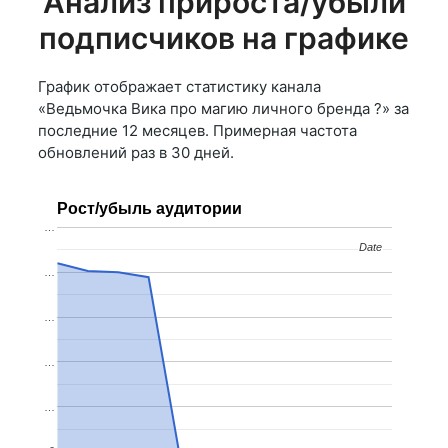
Анализ прироста/убыли
подписчиков на графике
График отображает статистику канала
«Ведьмочка Вика про магию личного бренда ?» за
последние 12 месяцев. Примерная частота
обновлений раз в 30 дней.
Рост/убыль аудитории
…
Date
Date
…
…
…
…