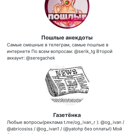
Пошлые анекдоты
Самые смешные в телеграм, самые пошлые в
интернете По всем вопросам: @serik_tg Второй
аккаунт: @seregachek
Газетёнка
Любые вопросы(реклама t.me/og_ivan_r ): @og_ivan /
@abricosiss / @og_ivan1 / (@yatohp без оплаты!) Мой