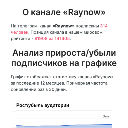
О канале «Raynow»
На телеграм-канал
«Raynow»
подписаны
314
человек
. Позиция канала в нашем мировом
рейтинге -
81908 из 141605
.
Анализ прироста/убыли
подписчиков на графике
График отображает статистику канала «Raynow»
за последние 12 месяцев. Примерная частота
обновлений раз в 30 дней.
Рост/убыль аудитории
…
Date
Date
…