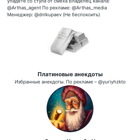
упадёте со стула от смеха Владелец канала:
@Arthas_agent По рекламе: @Arthas_media
Менеджер: @dnlkupaev (Не беспокоить)
Платиновые анекдоты
Избранные анекдоты. По рекламе – @yuriyhzkto