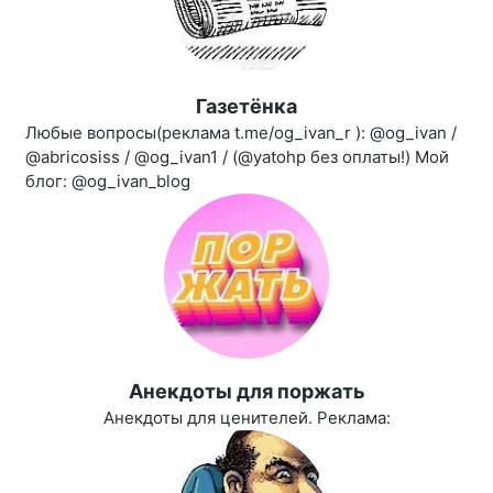
Газетёнка
Любые вопросы(реклама t.me/og_ivan_r ): @og_ivan /
@abricosiss / @og_ivan1 / (@yatohp без оплаты!) Мой
блог: @og_ivan_blog
Aнекдоты для поржать
Анекдоты для ценителей. Реклама: